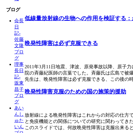
ブログ
低線量放射線の生物への作用を検証する：
会長
日
記-
佐藤
晩発性障害は必ず克服できる
文隆
ブロ
グ
理事
2011年3月11日地震、津波、原発事故以降、
長日
院の斉藤紀医師の言葉でした。斉藤氏は広島で被
記-
先生は、晩発性障害は必ず克服できる、この後の
坂東
昌子
晩発性障害克服のための国の施策的援助
ブロ
グ
あい
んし
放射線による晩発性障害はこれからの対応の仕方
ゅた
と免疫機能との関係についての研究に関わってき
いん
このスライドでは、何故晩発性障害は克服出来る
ブロ