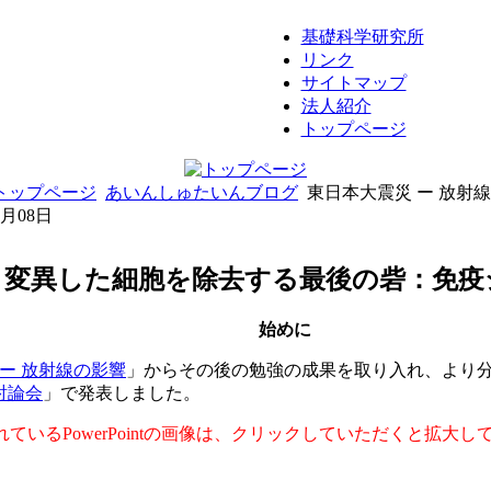
基礎科学研究所
リンク
サイトマップ
法人紹介
トップページ
トップページ
あいんしゅたいんブログ
東日本大震災 ー 放射
8月08日
 - 変異した細胞を除去する最後の砦：免
始めに
ー 放射線の影響
」からその後の勉強の成果を取り入れ、より分
討論会
」で発表しました。
れているPowerPointの画像は、クリックしていただくと拡大