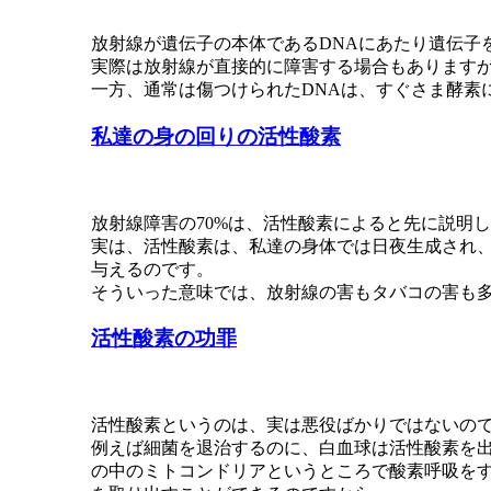
放射線が遺伝子の本体であるDNAにあたり遺伝子
実際は放射線が直接的に障害する場合もありますが
一方、通常は傷つけられたDNAは、すぐさま酵素
私達の身の回りの活性酸素
放射線障害の70%は、活性酸素によると先に説明
実は、活性酸素は、私達の身体では日夜生成され、
与えるのです。
そういった意味では、放射線の害もタバコの害も
活性酸素の功罪
活性酸素というのは、実は悪役ばかりではないの
例えば細菌を退治するのに、白血球は活性酸素を
の中のミトコンドリアというところで酸素呼吸をす