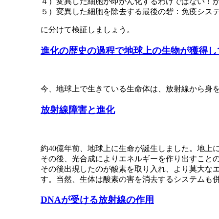
４）変異した細胞が即がん化するわけではない！
５）変異した細胞を除去する最後の砦：免疫シス
に分けて検証しましょう。
進化の歴史の過程で地球上の生物が獲得し
今、地球上で生きている生命体は、放射線から身
放射線障害と進化
約40億年前、地球上に生命が誕生しました。地上
その後、光合成によりエネルギーを作り出すこと
その後出現したのが酸素を取り入れ、より莫大な
す。当然、生体は酸素の害を消去するシステムも
DNAが受ける放射線の作用