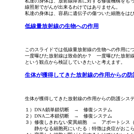
私達の身体は、放射線障害に対する修復機構をも
線照射でがんが出来るわけではありません。
私達の身体は、容易に遺伝子の傷ついた細胞をは
低線量放射線の生物への作用
このスライドでは低線量放射線の生物への作用に
一度曝びた放射線は致命的か？ 一度曝びた放射
という観点から検証していきたいと考えます。
生体が獲得してきた放射線の作用からの防
生体が獲得してきた放射線の作用からの防護シス
１）DNA鎖単鎖切断 → 修復システム
２）DNA二本鎖切断 → 修復システム
３）修復しきれない変異細胞 → アポートシス（apop
静かなる細胞死にいたる：特徴は炎症がおこ