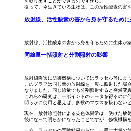
を取り出すことができるのですから。
従って、今生きている生物は、この活性酸素の害
放射線、活性酸素の害から身を守るために
放射線、活性酸素の害から身を守るために生体が
同線量一括照射と分割照射の影響
放射線障害に防御機構についてはラッセル等によ
このグラフは同じ量の放射線を一度に照射した場合
なりました。同じ線量でも分割照射すると突然変
これらの研究は、一ポイントのデータを得るのに
明らかに使用と思えば、多数のマウスを扱わない
現在、放射線照射による染色体異常は、受けた放
後になって明らかになったことですが、修復機構
一方、ラッセルの実験結果からは、一度に大量の放