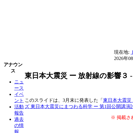
現在地:
2026年0
アナウン
ス
東日本大震災 ー 放射線の影響３
ニュ
ース
イベ
このスライドは、3月末に発表した「
東日本大震災 
ント
ズ 東日本大震災にまつわる科学 ー 第1回公開講演
活動
報告
※ 掲載さ
過去
の情
報