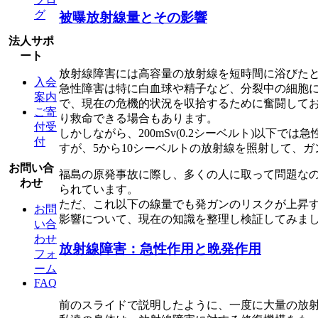
グ
被曝放射線量とその影響
法人サポ
ート
放射線障害には高容量の放射線を短時間に浴びた
入会
急性障害は特に白血球や精子など、分裂中の細胞
案内
で、現在の危機的状況を収拾するために奮闘して
ご寄
り救命できる場合もあります。
付受
しかしながら、200mSv(0.2シーベルト)以
付
すが、5から10シーベルトの放射線を照射して、
お問い合
福島の原発事故に際し、多くの人に取って問題なの
わせ
られています。
ただ、これ以下の線量でも発ガンのリスクが上昇
お問
影響について、現在の知識を整理し検証してみま
い合
わせ
放射線障害：急性作用と晩発作用
フォ
ーム
FAQ
前のスライドで説明したように、一度に大量の放