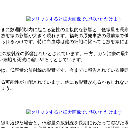
ときに数週間以内に起こる急性の直接的な影響と、低線量を長
に放射線の影響が大きく現れます。福島の原発事故の最前線で
おられるわけです。特に白血球は他の細胞に比べても放射線に
下では急性の放射線の影響はないとされています。一方、ガン治療
ガン細胞を死滅に追いやろうとしています。
は、低容量の放射線の影響です。今までに報告されている範囲で
する可能性が心配されています。他にも影響があるかもしれな
しょう。
射線を浴びた場合と、低容量の放射線を長期にわたって浴びた