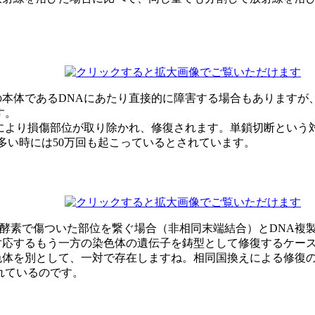
本体であるDNAにあたり直接的に障害する場合もありますが
す。
により損傷部位が取り除かれ、修復されます。単鎖切断という対
多い時には50万回も起こっているとされています。
復酵素で傷ついた部位を繋ぐ場合（非相同末端結合）とDNA複製
対応するもう一方の染色体の遺伝子を鋳型として修復するケー
色体を別として、一対で存在しますね。相同国換えによる修復
れているのです。