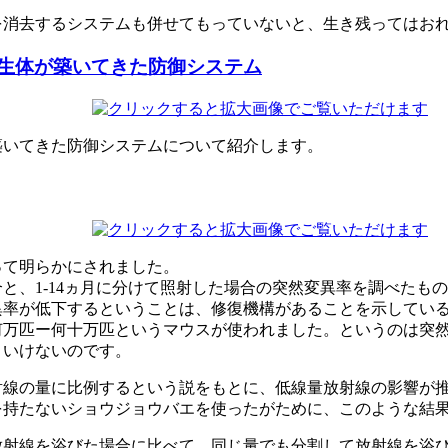
を消去するシステムも併せてもっていないと、生き残ってはお
生体が築いてきた防御システム
築いてきた防御システムについて紹介します。
って明らかにされました。
と、1-14ヵ月に分けて照射した場合の突然変異率を調べたもの
異率が低下するということは、修復機構があることを示してい
何万匹ー何十万匹というマウスが使われました。というのは突
といけないのです。
射線の量に比例するという説をもとに、低線量放射線の影響が
を持たないショウジョウバエを使ったがために、このような結
射線を浴びた場合に比べて、同じ量でも分割して放射線を浴び