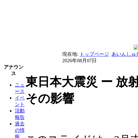
現在地:
トップページ
あいんしゅ
2026年08月07日
アナウン
ス
東日本大震災 ー 放
ニュ
ース
その影響
イベ
ント
活動
報告
過去
の情
報