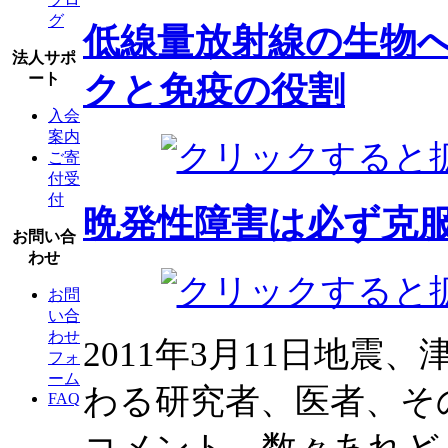
グ
低線量放射線の生物
法人サポ
クと免疫の役割
ート
入会
案内
ご寄
付受
付
晩発性障害は必ず克
お問い合
わせ
お問
い合
わせ
2011年3月11日地
フォ
ーム
わる研究者、医者、そ
FAQ