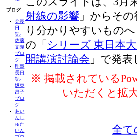
このスライドは、3月
ブログ
射線の影響
」からその
会長
り分かりやすいものへ
日
記-
佐藤
の「
シリーズ 東日本大
文隆
ブロ
開講演討論会
」で発表
グ
理事
長日
※ 掲載されているPow
記-
坂東
いただくと拡
昌子
ブロ
グ
あい
んし
ゅた
全て
いん
ブロ