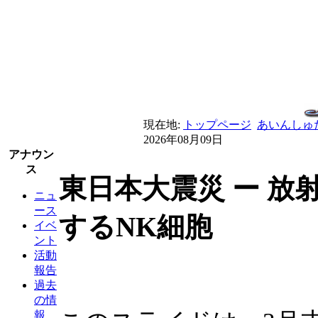
現在地:
トップページ
あいんしゅ
2026年08月09日
アナウン
ス
東日本大震災 ー 放
ニュ
ース
するNK細胞
イベ
ント
活動
報告
過去
の情
報