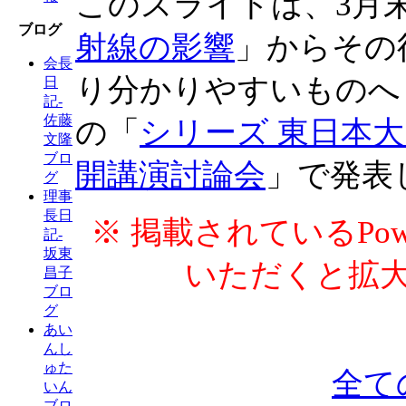
このスライドは、3月
ブログ
射線の影響
」からその
会長
り分かりやすいものへ
日
記-
佐藤
の「
シリーズ 東日本大
文隆
ブロ
開講演討論会
」で発表
グ
理事
長日
※ 掲載されているPow
記-
坂東
いただくと拡
昌子
ブロ
グ
あい
んし
ゅた
全て
いん
ブロ