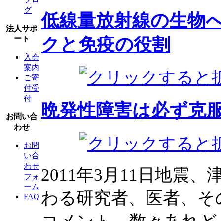
グ
低線量放射線の生物
法人サポ
クと免疫の役割
ート
入会
案内
ご寄
付受
付
晩発性障害は必ず克
お問い合
わせ
お問
い合
わせ
2011年3月11日地
フォ
ーム
わる研究者、医者、そ
FAQ