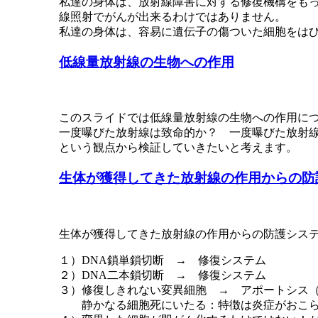
私達の身体は、放射線障害に対する修復機構をも
線照射でがんが出来るわけではありません。
私達の身体は、容易に遺伝子の傷ついた細胞をは
低線量放射線の生物への作用
このスライドでは低線量放射線の生物への作用に
一度曝びた放射線は致命的か？ 一度曝びた放射
という観点から検証していきたいと考えます。
生体が獲得してきた放射線の作用からの防
生体が獲得してきた放射線の作用からの防護シス
１）DNA鎖単鎖切断 → 修復システム
２）DNA二本鎖切断 → 修復システム
３）修復しきれない変異細胞 → アポートシス（apop
静かなる細胞死にいたる：特徴は炎症がおこ