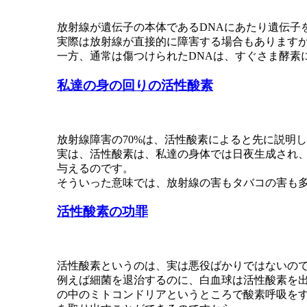
放射線が遺伝子の本体であるDNAにあたり遺伝子
実際は放射線が直接的に障害する場合もありますが
一方、通常は傷つけられたDNAは、すぐさま酵素
私達の身の回りの活性酸素
放射線障害の70%は、活性酸素によると先に説明
実は、活性酸素は、私達の身体では日夜生成され、
与えるのです。
そういった意味では、放射線の害もタバコの害も
活性酸素の功罪
活性酸素というのは、実は悪役ばかりではないの
例えば細菌を退治するのに、白血球は活性酸素を
の中のミトコンドリアというところで酸素呼吸をす