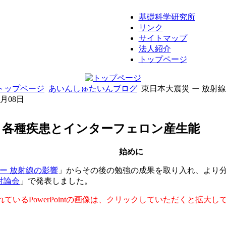
基礎科学研究所
リンク
サイトマップ
法人紹介
トップページ
トップページ
あいんしゅたいんブログ
東日本大震災 ー 放射
8月08日
 - 各種疾患とインターフェロン産生能
始めに
ー 放射線の影響
」からその後の勉強の成果を取り入れ、より分
討論会
」で発表しました。
れているPowerPointの画像は、クリックしていただくと拡大