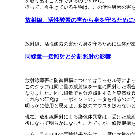
を取り出すことができるのですから。
従って、今生きている生物は、この活性酸素の害
放射線、活性酸素の害から身を守るために
放射線、活性酸素の害から身を守るために生体が
同線量一括照射と分割照射の影響
放射線障害に防御機構についてはラッセル等によ
このグラフは同じ量の放射線を一度に照射した場合
なりました。同じ線量でも分割照射すると突然変
これらの研究は、一ポイントのデータを得るのに
明らかに使用と思えば、多数のマウスを扱わない
現在、放射線照射による染色体異常は、受けた放
後になって明らかになったことですが、修復機構
一方、ラッセルの実験結果からは、一度に大量の放