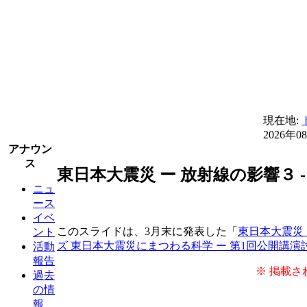
現在地:
2026年0
アナウン
ス
東日本大震災 ー 放射線の影響３
ニュ
ース
イベ
このスライドは、3月末に発表した「
東日本大震災 
ント
ズ 東日本大震災にまつわる科学 ー 第1回公開講演
活動
報告
※ 掲載さ
過去
の情
報