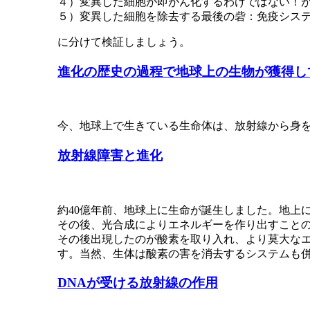
４）変異した細胞が即がん化するわけではない！
５）変異した細胞を除去する最後の砦：免疫シス
に分けて検証しましょう。
進化の歴史の過程で地球上の生物が獲得し
今、地球上で生きている生命体は、放射線から身
放射線障害と進化
約40億年前、地球上に生命が誕生しました。地上
その後、光合成によりエネルギーを作り出すこと
その後出現したのが酸素を取り入れ、より莫大な
す。当然、生体は酸素の害を消去するシステムも
DNAが受ける放射線の作用