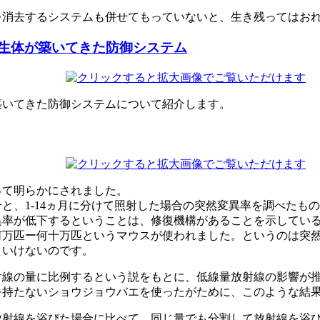
を消去するシステムも併せてもっていないと、生き残ってはお
生体が築いてきた防御システム
築いてきた防御システムについて紹介します。
って明らかにされました。
と、1-14ヵ月に分けて照射した場合の突然変異率を調べたもの
異率が低下するということは、修復機構があることを示してい
何万匹ー何十万匹というマウスが使われました。というのは突
といけないのです。
射線の量に比例するという説をもとに、低線量放射線の影響が
を持たないショウジョウバエを使ったがために、このような結
射線を浴びた場合に比べて、同じ量でも分割して放射線を浴び