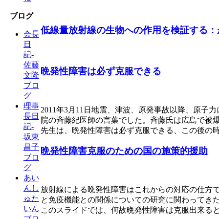
ブログ
低線量放射線の生物への作用を検証する：
会長
日
記-
佐藤
晩発性障害は必ず克服できる
文隆
ブロ
グ
理事
2011年3月11日地震、津波、原発事故以降、
長日
院の斉藤紀医師の言葉でした。斉藤氏は広島で被
記-
先生は、晩発性障害は必ず克服できる、この後の
坂東
昌子
晩発性障害克服のための国の施策的援助
ブロ
グ
あい
んし
放射線による晩発性障害はこれからの対応の仕方
ゅた
と免疫機能との関係についての研究に関わってき
いん
このスライドでは、何故晩発性障害は克服出来る
ブロ