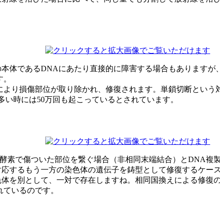
本体であるDNAにあたり直接的に障害する場合もありますが
す。
により損傷部位が取り除かれ、修復されます。単鎖切断という対
多い時には50万回も起こっているとされています。
復酵素で傷ついた部位を繋ぐ場合（非相同末端結合）とDNA複製
対応するもう一方の染色体の遺伝子を鋳型として修復するケー
色体を別として、一対で存在しますね。相同国換えによる修復
れているのです。