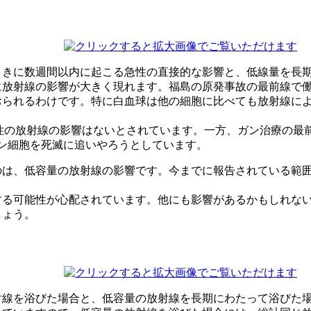
ときに数週間以内に起こる急性の直接的な影響と、低線量を長
に放射線の影響が大きく現れます。福島の原発事故の最前線で
おられるわけです。特に白血球は他の細胞に比べても放射線に
下では急性の放射線の影響はないとされています。一方、ガン治療
ガン細胞を死滅に追いやろうとしています。
は、低容量の放射線の影響です。今までに報告されている範囲で
する可能性が心配されています。他にも影響があるかもしれな
しょう。
射線を浴びた場合と、低容量の放射線を長期にわたって浴びた