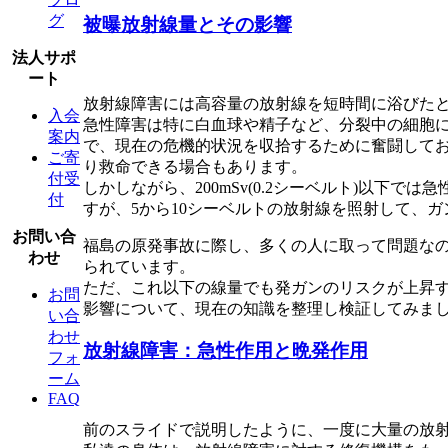
グ
被曝放射線量とその影響
法人サポ
ート
放射線障害には高容量の放射線を短時間に浴びた
入会
急性障害は特に白血球や精子など、分裂中の細胞
案内
で、現在の危機的状況を収拾するために奮闘して
ご寄
り救命できる場合もあります。
付受
しかしながら、200mSv(0.2シーベルト)以
付
すが、5から10シーベルトの放射線を照射して、
お問い合
福島の原発事故に際し、多くの人に取って問題なの
わせ
られています。
ただ、これ以下の線量でも発ガンのリスクが上昇
お問
影響について、現在の知識を整理し検証してみま
い合
わせ
放射線障害：急性作用と晩発作用
フォ
ーム
FAQ
前のスライドで説明したように、一度に大量の放