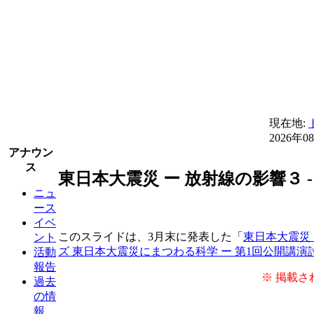
現在地:
2026年0
アナウン
ス
東日本大震災 ー 放射線の影響３ 
ニュ
ース
イベ
このスライドは、3月末に発表した「
東日本大震災 
ント
ズ 東日本大震災にまつわる科学 ー 第1回公開講演
活動
報告
※ 掲載さ
過去
の情
報