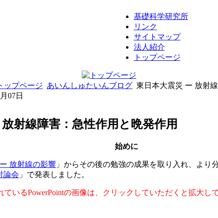
基礎科学研究所
リンク
サイトマップ
法人紹介
トップページ
トップページ
あいんしゅたいんブログ
東日本大震災 ー 放射
8月07日
- 放射線障害：急性作用と晩発作用
始めに
ー 放射線の影響
」からその後の勉強の成果を取り入れ、より分
討論会
」で発表しました。
れているPowerPointの画像は、クリックしていただくと拡大