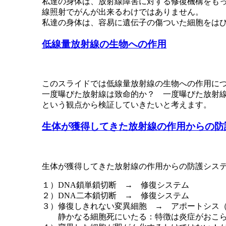
私達の身体は、放射線障害に対する修復機構をも
線照射でがんが出来るわけではありません。
私達の身体は、容易に遺伝子の傷ついた細胞をは
低線量放射線の生物への作用
このスライドでは低線量放射線の生物への作用に
一度曝びた放射線は致命的か？ 一度曝びた放射
という観点から検証していきたいと考えます。
生体が獲得してきた放射線の作用からの防
生体が獲得してきた放射線の作用からの防護シス
１）DNA鎖単鎖切断 → 修復システム
２）DNA二本鎖切断 → 修復システム
３）修復しきれない変異細胞 → アポートシス（apop
静かなる細胞死にいたる：特徴は炎症がおこ