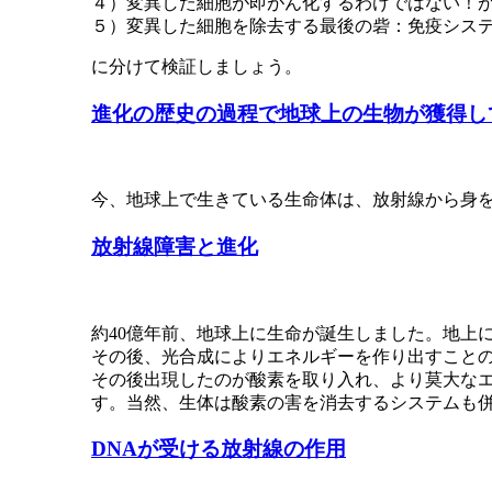
４）変異した細胞が即がん化するわけではない！
５）変異した細胞を除去する最後の砦：免疫シス
に分けて検証しましょう。
進化の歴史の過程で地球上の生物が獲得し
今、地球上で生きている生命体は、放射線から身
放射線障害と進化
約40億年前、地球上に生命が誕生しました。地上
その後、光合成によりエネルギーを作り出すこと
その後出現したのが酸素を取り入れ、より莫大な
す。当然、生体は酸素の害を消去するシステムも
DNAが受ける放射線の作用