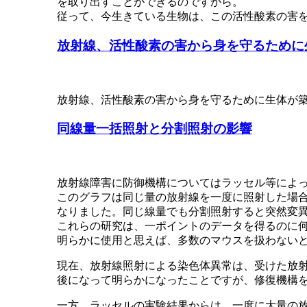
を取り出すことができるのですから。
従って、今生きている生物は、この活性酸素の害
放射線、活性酸素の害から身を守るために
放射線、活性酸素の害から身を守るために生体が
同線量一括照射と分割照射の影響
放射線障害に防御機構についてはラッセル等によ
このグラフは同じ量の放射線を一度に照射した場合
なりました。同じ線量でも分割照射すると突然変
これらの研究は、一ポイントのデータを得るのに
明らかに使用と思えば、多数のマウスを扱わない
現在、放射線照射による染色体異常は、受けた放
後になって明らかになったことですが、修復機構
一方、ラッセルの実験結果からは、一度に大量の放