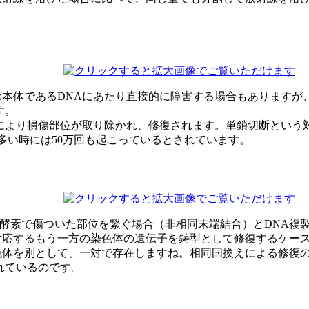
本体であるDNAにあたり直接的に障害する場合もありますが
す。
により損傷部位が取り除かれ、修復されます。単鎖切断という対
多い時には50万回も起こっているとされています。
復酵素で傷ついた部位を繋ぐ場合（非相同末端結合）とDNA複製
対応するもう一方の染色体の遺伝子を鋳型として修復するケー
色体を別として、一対で存在しますね。相同国換えによる修復
れているのです。