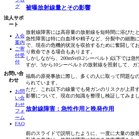
グ
被曝放射線量とその影響
法人サポ
ート
放射線障害には高容量の放射線を短時間に浴びた
入会
急性障害は特に白血球や精子など、分裂中の細胞
案内
で、現在の危機的状況を収拾するために奮闘して
ご寄
り救命できる場合もあります。
付受
しかしながら、200mSv(0.2シーベルト)以
付
すが、5から10シーベルトの放射線を照射して、
お問い合
福島の原発事故に際し、多くの人に取って問題なの
わせ
られています。
ただ、これ以下の線量でも発ガンのリスクが上昇
お問
影響について、現在の知識を整理し検証してみま
い合
わせ
放射線障害：急性作用と晩発作用
フォ
ーム
FAQ
前のスライドで説明したように、一度に大量の放