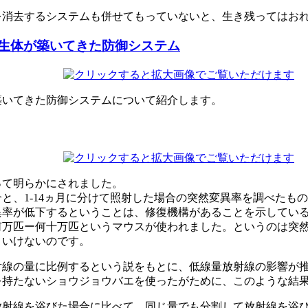
を消去するシステムも併せてもっていないと、生き残ってはお
生体が築いてきた防御システム
築いてきた防御システムについて紹介します。
って明らかにされました。
と、1-14ヵ月に分けて照射した場合の突然変異率を調べたもの
異率が低下するということは、修復機構があることを示してい
何万匹ー何十万匹というマウスが使われました。というのは突
といけないのです。
射線の量に比例するという説をもとに、低線量放射線の影響が
を持たないショウジョウバエを使ったがために、このような結
射線を浴びた場合に比べて、同じ量でも分割して放射線を浴び