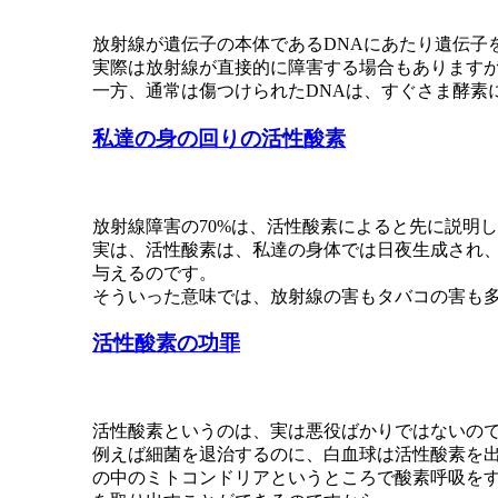
放射線が遺伝子の本体であるDNAにあたり遺伝子
実際は放射線が直接的に障害する場合もありますが
一方、通常は傷つけられたDNAは、すぐさま酵素
私達の身の回りの活性酸素
放射線障害の70%は、活性酸素によると先に説明
実は、活性酸素は、私達の身体では日夜生成され、
与えるのです。
そういった意味では、放射線の害もタバコの害も
活性酸素の功罪
活性酸素というのは、実は悪役ばかりではないの
例えば細菌を退治するのに、白血球は活性酸素を
の中のミトコンドリアというところで酸素呼吸をす