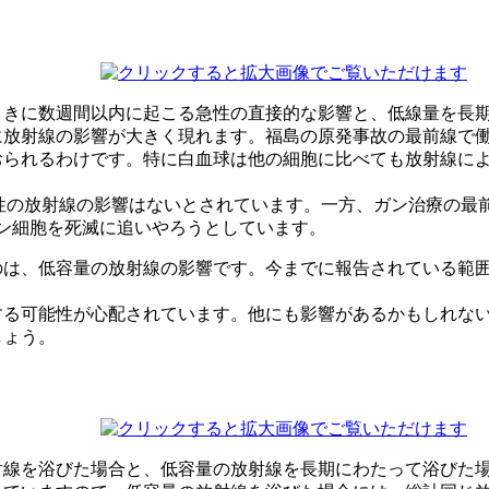
ときに数週間以内に起こる急性の直接的な影響と、低線量を長
に放射線の影響が大きく現れます。福島の原発事故の最前線で
おられるわけです。特に白血球は他の細胞に比べても放射線に
下では急性の放射線の影響はないとされています。一方、ガン治療
ガン細胞を死滅に追いやろうとしています。
は、低容量の放射線の影響です。今までに報告されている範囲で
する可能性が心配されています。他にも影響があるかもしれな
しょう。
射線を浴びた場合と、低容量の放射線を長期にわたって浴びた