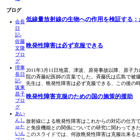
ブログ
低線量放射線の生物への作用を検証する：
会長
日
記-
佐藤
晩発性障害は必ず克服できる
文隆
ブロ
グ
理事
2011年3月11日地震、津波、原発事故以降、
長日
院の斉藤紀医師の言葉でした。斉藤氏は広島で被
記-
先生は、晩発性障害は必ず克服できる、この後の
坂東
昌子
晩発性障害克服のための国の施策的援助
ブロ
グ
あい
んし
放射線による晩発性障害はこれからの対応の仕方
ゅた
と免疫機能との関係についての研究に関わってき
いん
このスライドでは、何故晩発性障害は克服出来る
ブロ