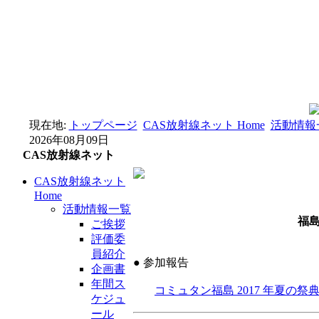
現在地:
トップページ
CAS放射線ネット Home
活動情報
2026年08月09日
CAS放射線ネット
CAS放射線ネット
Home
活動情報一覧
福
ご挨拶
評価委
員紹介
● 参加報告
企画書
年間ス
コミュタン福島 2017 年夏の祭
ケジュ
ール