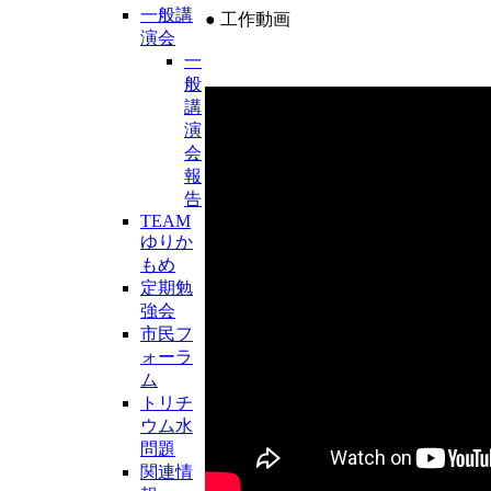
一般講
● 工作動画
演会
一
般
講
演
会
報
告
TEAM
ゆりか
もめ
定期勉
強会
市民フ
ォーラ
ム
トリチ
ウム水
問題
関連情