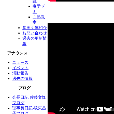
報
疫学ゼ
ミ
白熱教
室
参画団体紹介
お問い合わせ
過去の更新情
報
アナウンス
ニュース
イベント
活動報告
過去の情報
ブログ
会長日記-佐藤文隆
ブログ
理事長日記-坂東昌
子ブログ