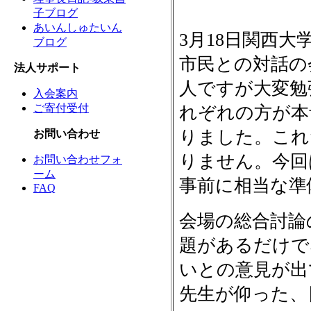
子ブログ
あいんしゅたいん
3月18日関西
ブログ
市民との対話の
法人サポート
人ですが大変勉
入会案内
ご寄付受付
れぞれの方が本
りました。これ
お問い合わせ
りません。今回
お問い合わせフォ
ーム
事前に相当な準
FAQ
会場の総合討論
題があるだけで
いとの意見が出
先生が仰った、