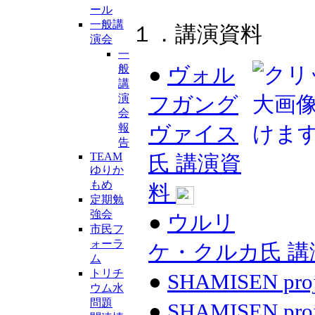
ール
一般講
１．講演資料
演会
一
般
●
ヴォル
講
演
フガング
会
報
ヴァイス
告
TEAM
氏 講演資
ゆりか
もめ
料
定期勉
強会
●
ウルリ
市民フ
ォーラ
ケ・クルカ氏 
ム
トリチ
●
SHAMISEN pr
ウム水
問題
●
SHAMISEN pr