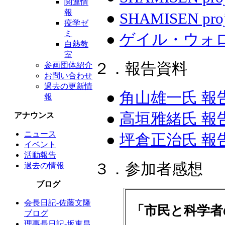
関連情
報
●
SHAMISEN pr
疫学ゼ
ミ
●
ゲイル・ウォ
白熱教
室
２．報告資料
参画団体紹介
お問い合わせ
過去の更新情
●
角山雄一氏 報
報
●
高垣雅緒氏 報
アナウンス
ニュース
●
坪倉正治氏 報
イベント
活動報告
３．参加者感想
過去の情報
ブログ
会長日記-佐藤文隆
「市民と科学者
ブログ
理事長日記-坂東昌