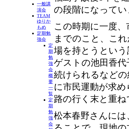
一般講
の段階になってい
演会
TEAM
ゆりか
この時期に一度、
もめ
定期勉
までのこと、これ
強会
定
場を持とうという
期
勉
ゲストの池田香代子
強
会
続けられるなどの
概
要
に市民運動が求め
一
覧
路の行く末と重ね
定
期
勉
松本春野さんには
強
会
ることで、現地の