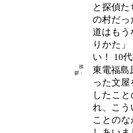
と探偵た
の村だっ
道はもう
りかた」
い！ 1
挨
東電福島
拶：
った文屋
したこと
れ、こう
ことのな
しあいま