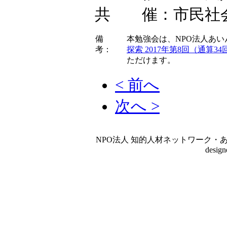
共 催：市民社
備
本勉強会は、NPO法人あ
考：
探索 2017年第8回（通算34
ただけます。
< 前へ
次へ >
NPO法人 知的人材ネットワーク・あいんしゅたいん
desig