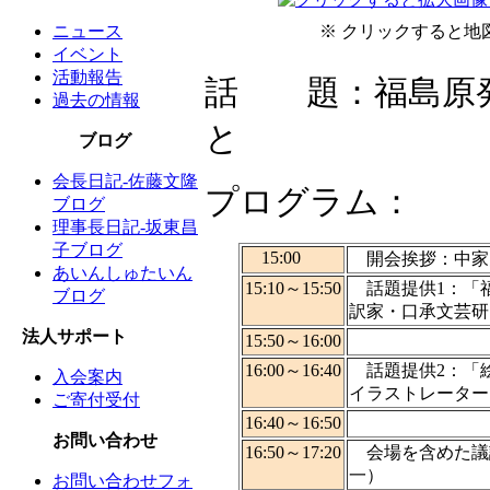
ニュース
※ クリックすると地
イベント
活動報告
話 題：福島原発
過去の情報
と
ブログ
会長日記-佐藤文隆
プログラム：
ブログ
理事長日記-坂東昌
子ブログ
15:00
開会挨拶：中家
あいんしゅたいん
15:10～15:50
話題提供1：「
ブログ
訳家・口承文芸研
法人サポート
15:50～16:00
16:00～16:40
話題提供2：「
入会案内
イラストレーター
ご寄付受付
16:40～16:50
お問い合わせ
16:50～17:20
会場を含めた議
一）
お問い合わせフォ