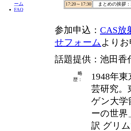
ーム
17:20～17:30
まとめの挨拶：坂
FAQ
参加申込：
CAS
せフォーム
よりお
話題提供：池田香
略
1948
歴：
芸研究。
ゲン大学
ーの世界
訳 グリ