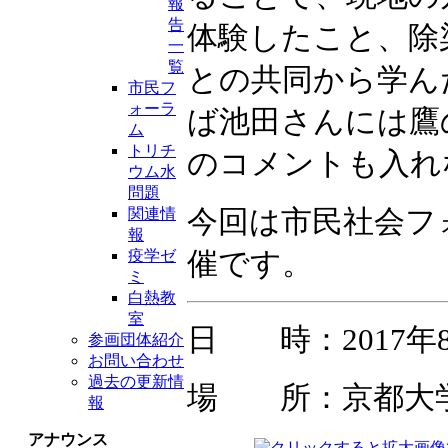
報
告
体験したこと、除
一
覧
との共同から学ん
市民フ
ォーラ
ば池田さんには鷹
ム
トリチ
のコメントも入れ
ウム水
問題
今回は市民社会フ
関連情
報
催です。
疫学ゼ
ミ
白熱教
室
日 時：2017年8月
参画団体紹介
お問い合わせ
過去の更新情
場 所：京都大
報
アナウンス