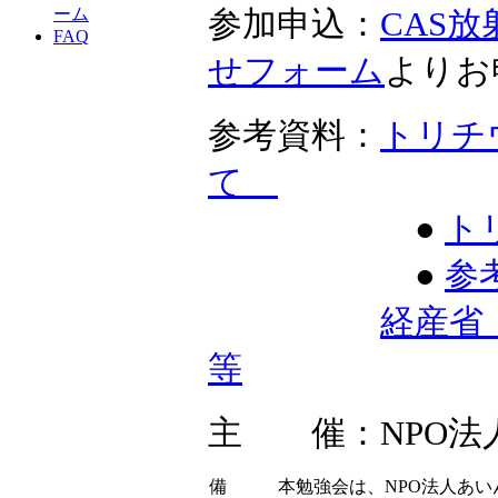
ーム
参加申込：
CAS
FAQ
せフォーム
よりお
参考資料：
トリチ
て
●
ト
●
参
経産省
等
主 催：NPO法
備
本勉強会は、NPO法人あ