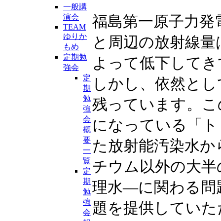
一般講
演会
福島第一原子力発
TEAM
ゆりか
と周辺の放射線量
もめ
定期勉
よって低下してき
強会
定
しかし、依然とし
期
勉
残っています。こ
強
会
になっている「ト
概
要
た放射能汚染水か
一
覧
チウム以外の大半
定
期
理水―に関わる問
勉
強
題を提供していた
会