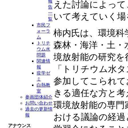
報
えた討論によって
告
一
いて考えていく場
覧
市民フ
柿内氏は、環境科学
ォーラ
ム
森林・海洋・土・
トリチ
ウム水
境放射能の研究を
問題
関連情
「トリチウム水タ
報
疫学ゼ
参加してこられて
ミ
白熱教
きる適任な方と考
室
参画団体紹介
環境放射能の専門
お問い合わせ
過去の更新情
おける議論の経過
報
アナウンス