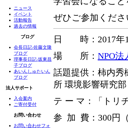
学習会になること
ニュース
イベント
ぜひご参加くださ
活動報告
過去の情報
ブログ
日 時：2017年10
会長日記-佐藤文隆
ブログ
場 所：
NPO
理事長日記-坂東昌
子ブログ
話題提供：柿内秀
あいんしゅたいん
ブログ
所 環境影響研究部
法人サポート
入会案内
テ ー マ：「ト
ご寄付受付
お問い合わせ
参 加 費：300
お問い合わせフォ