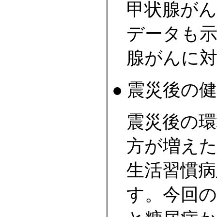
甲状腺が
データも
腺がんに
● 震災後の
震災後の環
方が増え
生活習慣
す。今回