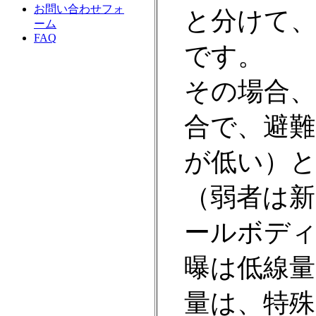
お問い合わせフォ
と分けて、si
ーム
FAQ
です。
その場合
合で、避
が低い）
（弱者は新
ールボデ
曝は低線量
量は、特