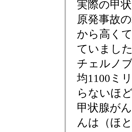
実際の甲状
原発事故の
から高く
ていまし
チェルノ
均1100
らないほ
甲状腺がん
んは（ほ