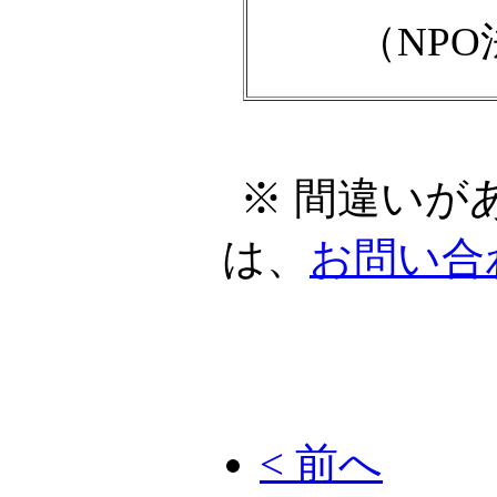
（NP
※ 間違いが
は、
お問い合
< 前へ