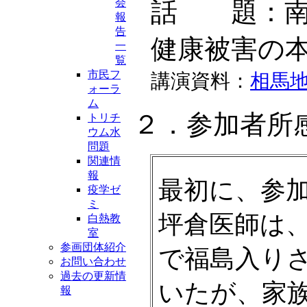
会
話 題：南
報
告
健康被害の
一
覧
市民フ
講演資料：
相馬
ォーラ
ム
２．参加者所
トリチ
ウム水
問題
関連情
報
最初に、参
疫学ゼ
ミ
坪倉医師は
白熱教
室
参画団体紹介
で福島入り
お問い合わせ
過去の更新情
いたが、家
報