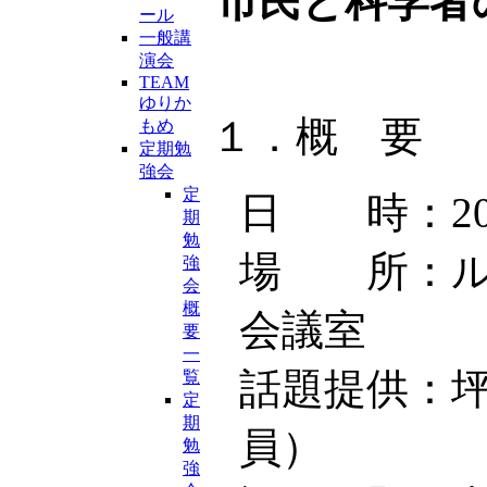
市民と科学者
ール
一般講
演会
TEAM
ゆりか
１．概 要
もめ
定期勉
強会
定
日 時：2018
期
勉
場 所：ル
強
会
概
会議室
要
一
話題提供：
覧
定
期
員）
勉
強