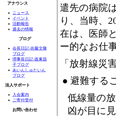
アナウンス
遣先の病院は
ニュース
り、当時、2
イベント
活動報告
過去の情報
在は、医師
ブログ
ー的なお仕
会長日記-佐藤文隆
ブログ
理事長日記-坂東昌
「放射線災
子ブログ
あいんしゅたいん
ブログ
● 避難する
法人サポート
入会案内
低線量の
ご寄付受付
凶が目に
お問い合わせ