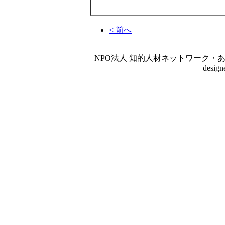
< 前へ
NPO法人 知的人材ネットワーク・あいんしゅたいん
desig