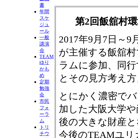
書
年間
スケ
第2回飯舘村
ジュ
ール
2017年9月7日
一般
講演
が主催する飯舘村
会
TEAM
ゆり
ラムに参加、同行
かも
め
とその見方考え方
定期
勉強
とにかく濃密でバ
会
市民
加した大阪大学や
フォ
ーラ
後の大きな財産と
ム
トリ
今後のTEAMユ
チウ