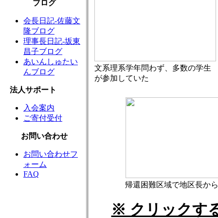
ブログ
会長日記-佐藤文
隆ブログ
理事長日記-坂東
昌子ブログ
あいんしゅたい
文系理系学年問わず、多数の学生
んブログ
が参加していた
法人サポート
入会案内
ご寄付受付
お問い合わせ
お問い合わせフ
ォーム
FAQ
帰還困難区域で地区長か
※ クリックす