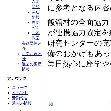
ム水
に参考となる内容
問題
関連
情報
飯舘村の全面協力（
疫学
ゼミ
が連携協力協定を
白熱
教室
研究センターの充
参画団体紹
介
備のおかげもあっ
お問い合わ
せ
毎日熱心に座学や
過去の更新
情報
アナウンス
ニュース
イベント
活動報告
過去の情報