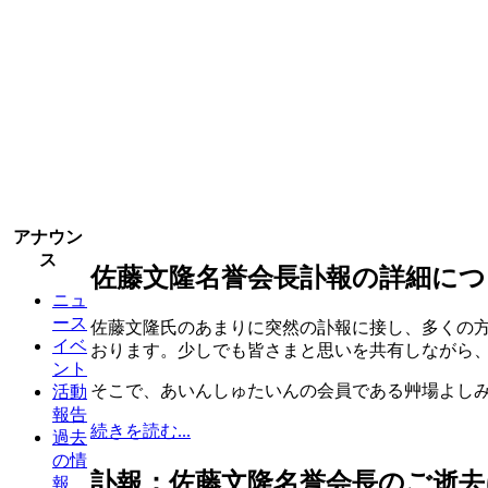
アナウン
ス
佐藤文隆名誉会長訃報の詳細につ
ニュ
ース
佐藤文隆氏のあまりに突然の訃報に接し、多くの
イベ
おります。少しでも皆さまと思いを共有しながら
ント
そこで、あいんしゅたいんの会員である艸場よし
活動
報告
続きを読む...
過去
の情
訃報：佐藤文隆名誉会長のご逝去
報