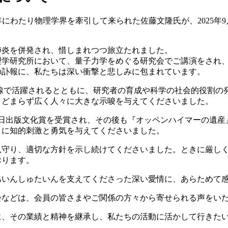
にわたり物理学界を牽引して来られた佐藤文隆氏が、2025年9
肺炎を併発され、惜しまれつつ旅立たれました。
物理学研究所において、量子力学をめぐる研究会でご講演をされ
の訃報に、私たちは深い衝撃と悲しみに包まれています。
線で活躍されるとともに、研究者の育成や科学の社会的役割の
とどまらず広く人々に大きな示唆を与えてくださいました。
回毎日出版文化賞を受賞され、その後も『オッペンハイマーの遺
々に知的刺激と勇気を与えてくださいました。
見守り、適切な方針を示し続けてくださいました。ときに厳し
おります。
あいんしゅたいんを支えてくださった深い愛情に、あらためて
会などは、会員の皆さまやご関係の方々から寄せられる声をい
に、その業績と精神を継承し、私たちの活動に活かして行きた