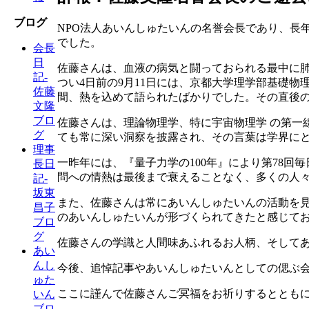
ブログ
NPO法人あいんしゅたいんの名誉会長であり、長年
でした。
会長
日
佐藤さんは、血液の病気と闘っておられる最中に
記-
つい4日前の9月11日には、京都大学理学部基礎
佐藤
間、熱を込めて語られたばかりでした。その直後
文隆
ブロ
佐藤さんは、理論物理学、特に宇宙物理学 の第一
グ
ても常に深い洞察を披露され、その言葉は学界に
理事
一昨年には、『量子力学の100年』により第78
長日
問への情熱は最後まで衰えることなく、多くの人
記-
坂東
また、佐藤さんは常にあいんしゅたいんの活動を
昌子
のあいんしゅたいんが形づくられてきたと感じて
ブロ
グ
佐藤さんの学識と人間味あふれるお人柄、そして
あい
んし
今後、追悼記事やあいんしゅたいんとしての偲ぶ
ゅた
ここに謹んで佐藤さんご冥福をお祈りするととも
いん
ブロ