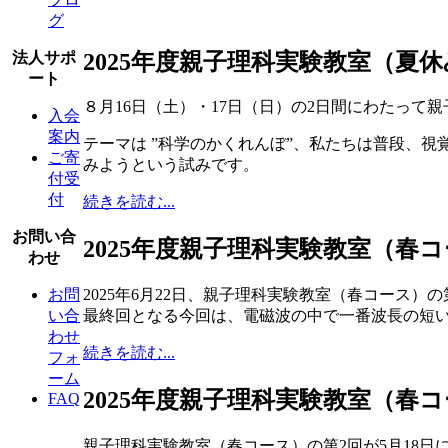
グ
2025年度親子理科実験教室（夏
法人サポ
ート
８月16日（土）・17日（日）の2日間にわたって
入会
案内
テーマは ”科学のかくれんぼ”、私たちは普段、
ご寄
みようという試みです。
付受
付
続きを読む...
お問い合
2025年度親子理科実験教室（春
わせ
お問
2025年6月22日、親子理科実験教室（春コース）
い合
最終回となる今回は、電磁波の中で一番波長の短
わせ
続きを読む...
フォ
ーム
2025年度親子理科実験教室（春
FAQ
親子理科実験教室（春コース）の第2回が5月18日