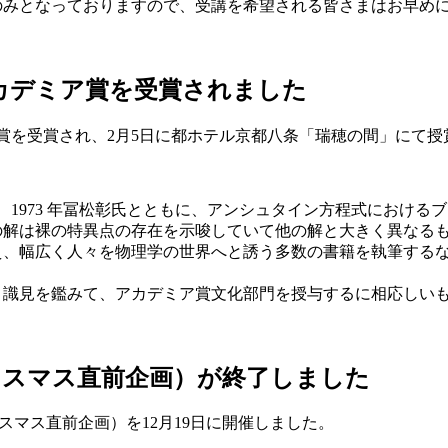
のみとなっておりますので、受講を希望される皆さまはお早め
カデミア賞を受賞されました
賞を受賞され、2月5日に都ホテル京都八条「瑞穂の間」にて授
、1973 年冨松彰氏とともに、アンシュタイン方程式におけ
の解は裸の特異点の存在を示唆していて他の解と大きく異なる
え、幅広く人々を物理学の世界へと誘う多数の書籍を執筆する
、識見を鑑みて、アカデミア賞文化部門を授与するに相応しい
t（クリスマス直前企画）が終了しました
リスマス直前企画）を12月19日に開催しました。