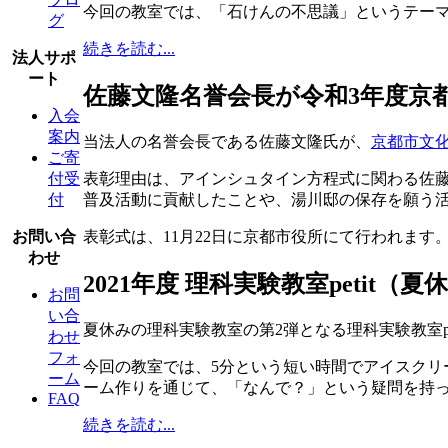
今回の教室では、「石けんの不思議」というテー
グ
続きを読む...
法人サポ
ート
佐藤文隆名誉会長が令和3年度京
入会
案内
当法人の名誉会長である佐藤文隆氏が、
京都市文
ご寄
付受
表彰理由は、アインシュタイン方程式に関わる佐
付
普及活動に貢献したことや、湯川邸の保存を願う
お問い合
表彰式は、11月22日に京都市役所にて行われます
わせ
2021年度 理科実験教室petit
お問
い合
夏休みの理科実験教室の第2弾となる理科実験教室pe
わせ
フォ
今回の教室では、5分という短い時間でアイスク
ーム
ーム作りを通じて、「なんで？」という疑問を持
FAQ
続きを読む...