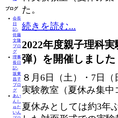
た。
ブログ
会長
続きを読む...
日
記-
佐藤
文隆
2022年度親子理科
ブロ
グ
弾）を開催しました
理事
長日
記-
坂東
８月6日（土）・7日
昌子
ブロ
実験教室（夏休み集中
グ
あい
んし
夏休みとしては約3年
ゅた
いん
ブロ