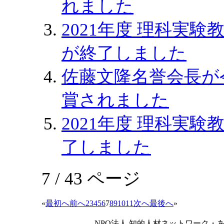
れました
2021年度 理科実験
が終了しました
佐藤文隆名誉会長が
賞されました
2021年度 理科実験
了しました
7 / 43 ページ
«
最初へ
前へ
2
3
4
5
6
7
8
9
10
11
次へ
最後へ
»
NPO法人 知的人材ネットワーク・あいんしゅたいん