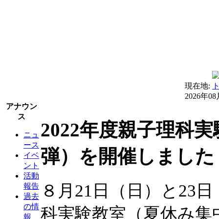
現在地:
2026年0
アナウン
ス
2022年度親子理科
ニュ
ース
弾）を開催しました
イベ
ント
活動
８月21日（日）と23
報告
過去
の情
科実験教室（夏休み集
報