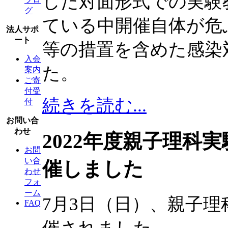
した対面形式での実験
グ
ている中開催自体が危
法人サポ
ート
等の措置を含めた感染
入会
た。
案内
ご寄
付受
続きを読む...
付
お問い合
わせ
2022年度親子理科
お問
い合
催しました
わせ
フォ
ーム
7月3日（日）、親子
FAQ