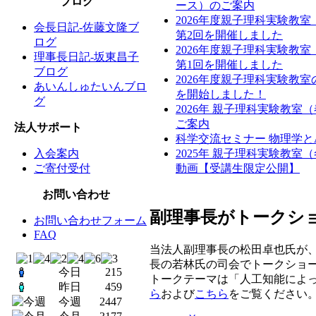
ブログ
ース）のご案内
2026年度親子理科実験教
会長日記-佐藤文隆ブ
第2回を開催しました
ログ
2026年度親子理科実験教
理事長日記-坂東昌子
第1回を開催しました
ブログ
2026年度親子理科実験教
あいんしゅたいんブロ
を開始しました！
グ
2026年 親子理科実験教室
ご案内
法人サポート
科学交流セミナー 物理学と
入会案内
2025年 親子理科実験教室
ご寄付受付
動画【受講生限定公開】
お問い合わせ
副理事長がトークシ
お問い合わせフォーム
FAQ
当法人副理事長の松田卓也氏が、
長の若林氏の司会でトークショ
今日
215
トークテーマは「人工知能によ
昨日
459
ら
および
こちら
をご覧ください
今週
2447