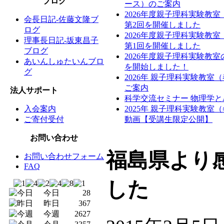
ブログ
ース）のご案内
2026年度親子理科実験教
会長日記-佐藤文隆ブ
第2回を開催しました
ログ
2026年度親子理科実験教
理事長日記-坂東昌子
第1回を開催しました
ブログ
2026年度親子理科実験教
あいんしゅたいんブロ
を開始しました！
グ
2026年 親子理科実験教室
ご案内
法人サポート
科学交流セミナー 物理学と
入会案内
2025年 親子理科実験教室
ご寄付受付
動画【受講生限定公開】
お問い合わせ
福島県より
お問い合わせフォーム
FAQ
した
今日
28
昨日
367
今週
2627