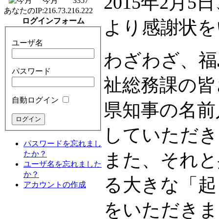
2015年2月
今月
3357
あなたのIP:
216.73.216.222
ログインフォーム
より感謝状を
ユーザ名
わざわざ、福
パスワード
祉総務課の皆
自動ログイン
県知事の名前
していただき
パスワードを忘れまし
たか？
また、それと
ユーザ名を忘れました
か？
る大きな「起
アカウントの作成
をいただきま