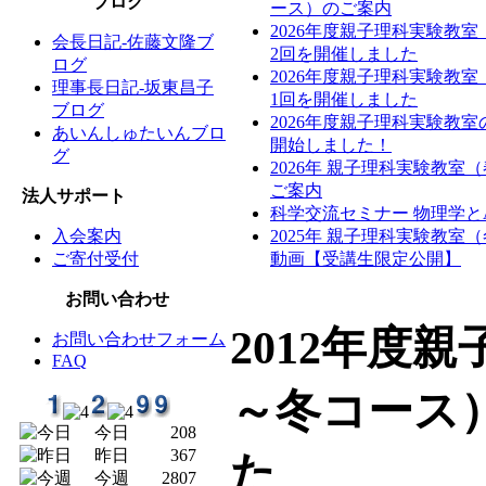
ブログ
ース）のご案内
2026年度親子理科実験教
会長日記-佐藤文隆ブ
2回を開催しました
ログ
2026年度親子理科実験教
理事長日記-坂東昌子
1回を開催しました
ブログ
2026年度親子理科実験教
あいんしゅたいんブロ
開始しました！
グ
2026年 親子理科実験教室
ご案内
法人サポート
科学交流セミナー 物理学と
入会案内
2025年 親子理科実験教室
ご寄付受付
動画【受講生限定公開】
お問い合わせ
2012年度
お問い合わせフォーム
FAQ
～冬コース
今日
208
昨日
367
た
今週
2807