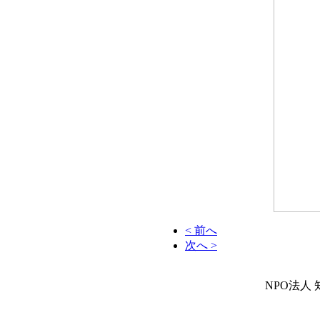
< 前へ
次へ >
NPO法人 知