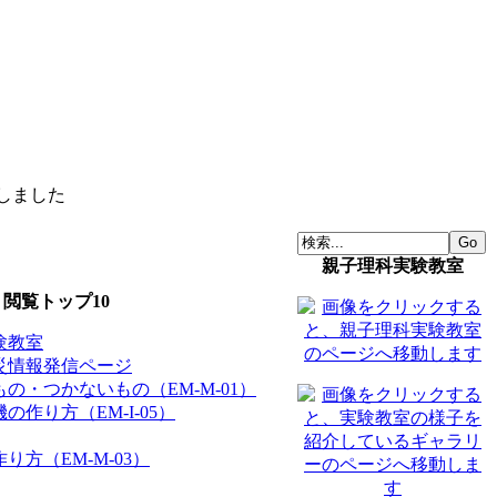
催しました
Go
親子理科実験教室
閲覧トップ10
験教室
災情報発信ページ
の・つかないもの（EM-M-01）
の作り方（EM-I-05）
り方（EM-M-03）