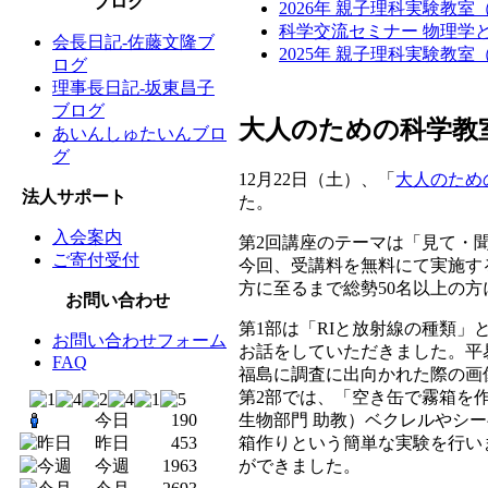
ブログ
2026年 親子理科実験教
科学交流セミナー 物理学と
会長日記-佐藤文隆ブ
2025年 親子理科実験教
ログ
理事長日記-坂東昌子
ブログ
大人のための科学教室
あいんしゅたいんブロ
グ
12月22日（土）、「
大人のため
法人サポート
た。
入会案内
第2回講座のテーマは「見て・
ご寄付受付
今回、受講料を無料にて実施す
方に至るまで総勢50名以上の
お問い合わせ
第1部は「RIと放射線の種類」
お問い合わせフォーム
お話をしていただきました。平
FAQ
福島に調査に出向かれた際の画
第2部では、「空き缶で霧箱を
生物部門 助教）ベクレルやシ
今日
190
箱作りという簡単な実験を行い
昨日
453
ができました。
今週
1963