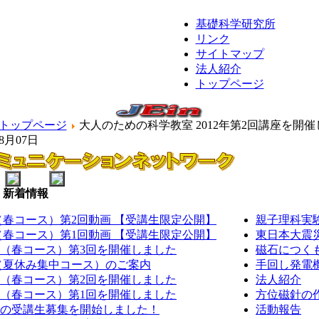
基礎科学研究所
リンク
サイトマップ
法人紹介
トップページ
トップページ
大人のための科学教室 2012年第2回講座を開
08月07日
新着情報
室（春コース）第2回動画 【受講生限定公開】
親子理科実
室（春コース）第1回動画 【受講生限定公開】
東日本大震
室（春コース）第3回を開催しました
磁石につくも
室（夏休み集中コース）のご案内
手回し発電機
室（春コース）第2回を開催しました
法人紹介
室（春コース）第1回を開催しました
方位磁針の作
教室の受講生募集を開始しました！
活動報告