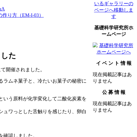
&A
り方（EM-I-03）
基礎科学研究所ホ
ームページ
ました
イ ベ ン ト 情 報
にて開催されました。
現在掲載記事はあ
るラムネ菓子と、冷たいお菓子の秘密に
りません
公 募 情 報
という原料が化学変化して二酸化炭素を
現在掲載記事はあ
りません
シュワっとした舌触りを感じたり、卵白
を確認しました。