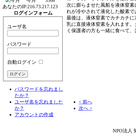
今月
3368
次に膨らませた風船を液体窒素
あなたのIP:
216.73.217.123
れが冷やされて液化した酸素で
ログインフォーム
最後は、液体窒素でカチカチに
乳に直接液体窒素を入れます。
ユーザ名
く保護者の方も一緒に食べて、
パスワード
自動ログイン
パスワードを忘れまし
たか？
ユーザ名を忘れました
< 前へ
か？
次へ >
アカウントの作成
NPO法人 知