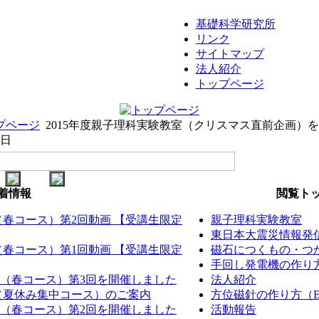
基礎科学研究所
リンク
サイトマップ
法人紹介
トップページ
プページ
2015年度親子理科実験教室（クリスマス直前企画）
9日
着情報
閲覧トッ
室（春コース）第2回動画 【受講生限定
親子理科実験教室
東日本大震災情報発
室（春コース）第1回動画 【受講生限定
磁石につくもの・つか
手回し発電機の作り方（
室（春コース）第3回を開催しました
法人紹介
室（夏休み集中コース）のご案内
方位磁針の作り方（EM
室（春コース）第2回を開催しました
活動報告