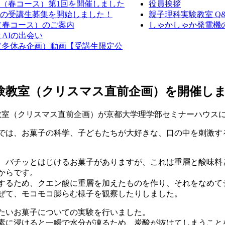
室（春コース）第1回を開催しました
役員挨拶
教室の受講生募集を開始しました！
親子理科実験教室 Q
室（春コース）のご案内
しゃかしゃか発電機の作
AIの出会い
室（冬休み企画）動画【受講生限定公
実験教室（クリスマス直前企画）を開催し
験教室（クリスマス直前企画）が京都大学理学部セミナーハウス
では、お菓子の科学、子どもたちが大好きな、口の中を刺激す
、バチッとはじけるお菓子がありますが、これは重層と酸味料
からです。
するため、クエン酸に重層を加えたものを作り、それをなめて
ぜて、モコモコ膨らむ様子を観察したりしました。
たいお菓子についての実験を行いました。
素に浸けると一瞬で水分が凍るため、炭酸が抜けてしまうこと