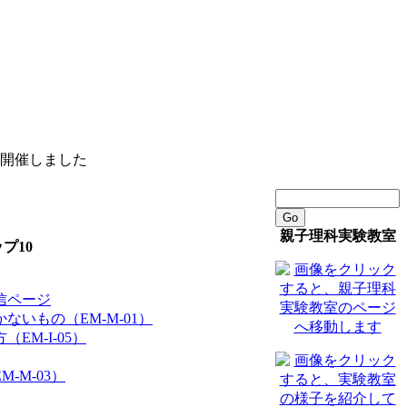
を開催しました
Go
親子理科実験教室
プ10
信ページ
ないもの（EM-M-01）
EM-I-05）
-M-03）