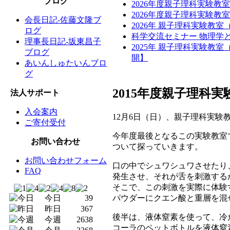
ブログ
2026年度親子理科実験教
2026年度親子理科実験
会長日記-佐藤文隆ブ
2026年 親子理科実験教
ログ
科学交流セミナー 物理学と
理事長日記-坂東昌子
2025年 親子理科実験教
ブログ
開】
あいんしゅたいんブロ
グ
2015年度親子理科
法人サポート
入会案内
12月6日（日）、親子理科実
ご寄付受付
今年度最後となるこの実験教室
お問い合わせ
ついて探っていきます。
お問い合わせフォーム
口の中でシュワシュワさせたり
FAQ
発生させ、それが舌を刺激する
そこで、この刺激を実際に体験
パウダーにクエン酸と重層を混
今日
39
昨日
367
後半は、液体窒素を使って、冷
今週
2638
コーラのペットボトルを液体窒