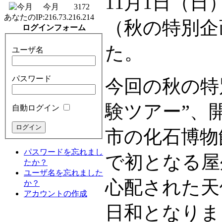
11月1日（
今月
3172
あなたのIP:
216.73.216.214
（秋の特別企
ログインフォーム
た。
ユーザ名
パスワード
今回の秋の特
験ツアー”、
自動ログイン
市の化石博物
パスワードを忘れまし
で初となる屋
たか？
ユーザ名を忘れました
心配された天
か？
アカウントの作成
日和となりま