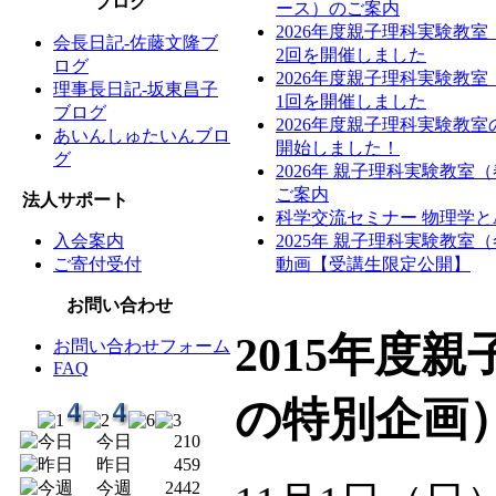
ブログ
ース）のご案内
2026年度親子理科実験教
会長日記-佐藤文隆ブ
2回を開催しました
ログ
2026年度親子理科実験教
理事長日記-坂東昌子
1回を開催しました
ブログ
2026年度親子理科実験教
あいんしゅたいんブロ
開始しました！
グ
2026年 親子理科実験教室
ご案内
法人サポート
科学交流セミナー 物理学と
入会案内
2025年 親子理科実験教室
ご寄付受付
動画【受講生限定公開】
お問い合わせ
2015年度
お問い合わせフォーム
FAQ
の特別企画
今日
210
昨日
459
今週
2442