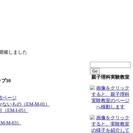
を開催しました
Go
親子理科実験教室
プ10
信ページ
ないもの（EM-M-01）
EM-I-05）
-M-03）