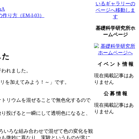
&A
り方（EM-I-03）
基礎科学研究所ホ
ームページ
した
イ ベ ン ト 情 報
行われました。
現在掲載記事はあ
カリを加えてみよう！～」です。
りません
。
公 募 情 報
ナトリウムを混ぜることで無色化するので
現在掲載記事はあ
りません
放り投げると一瞬にして透明色になると、
ろいろな組み合わせで混ぜて色の変化を観
色も微妙に異なり、実験というものが常に