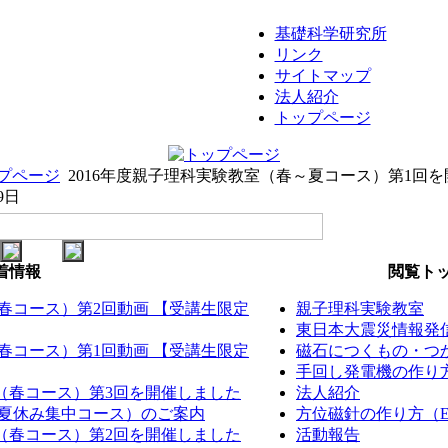
基礎科学研究所
リンク
サイトマップ
法人紹介
トップページ
プページ
2016年度親子理科実験教室（春～夏コース）第1回
9日
着情報
閲覧トッ
（春コース）第2回動画 【受講生限定
親子理科実験教室
東日本大震災情報発
（春コース）第1回動画 【受講生限定
磁石につくもの・つか
手回し発電機の作り方（
室（春コース）第3回を開催しました
法人紹介
室（夏休み集中コース）のご案内
方位磁針の作り方（EM
室（春コース）第2回を開催しました
活動報告