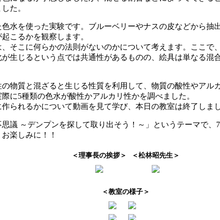
ました。
た色水を使った実験です。ブルーベリーやナスの皮などから抽出
が起こるかを観察します。
は、そこに何らかの法則がないのかについて考えます。ここで
化が生じるという点では共通性があるものの、絵具は単なる混
性の物質と混ざると生じる性質を利用して、物質の酸性やアル
実際に5種類の色水が酸性かアルカリ性かを調べました。
に作られるかについて動画を見て学び、本日の教室は終了しま
思議 ～デンプンを探して取り出そう！～」というテーマで、
。お楽しみに！！
＜理事長の挨拶＞
＜松林昭先生＞
＜教室の様子＞