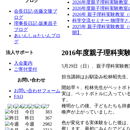
ブログ
2026年度親子理科実験教
2026年度親子理科実験教
会長日記-佐藤文隆ブ
2026年 親子理科実験教室
ログ
科学交流セミナー 物理学と
理事長日記-坂東昌子
2025年 親子理科実験教
ブログ
開】
あいんしゅたいんブロ
グ
2016年度親子理科
法人サポート
入会案内
5月29日（日）、親子理科実験
ご寄付受付
担当講師はお馴染み松林昭先生、
お問い合わせ
開始早々、松林先生がペットボ
お問い合わせフォーム
実は、ペットボトルに入ってい
FAQ
す。
種明かしの後、子どもたちも持
喚声が上がっていました。
今日
383
昨日
367
色が変化する実体験をした後は
今週
2982
察します。最初にみんなでどん