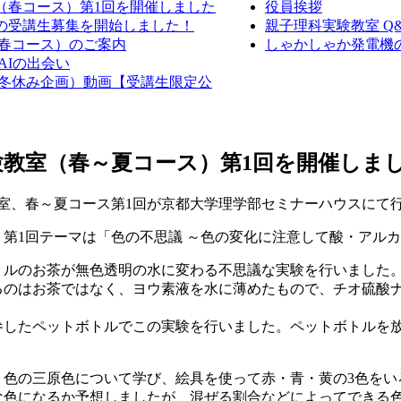
室（春コース）第1回を開催しました
役員挨拶
室の受講生募集を開始しました！
親子理科実験教室 Q
（春コース）のご案内
しゃかしゃか発電機の作
AIの出会い
室（冬休み企画）動画【受講生限定公
実験教室（春～夏コース）第1回を開催しま
教室、春～夏コース第1回が京都大学理学部セミナーハウスにて
第1回テーマは「色の不思議 ～色の変化に注意して酸・アル
トルのお茶が無色透明の水に変わる不思議な実験を行いました
るのはお茶ではなく、ヨウ素液を水に薄めたもので、チオ硫酸
参したペットボトルでこの実験を行いました。ペットボトルを
、色の三原色について学び、絵具を使って赤・青・黄の3色をい
な色になるか予想しましたが、混ぜる割合などによってできる