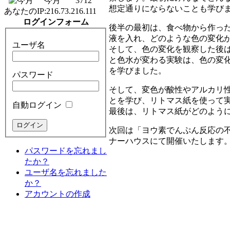
今月
3712
想定通りにならないことも学び
あなたのIP:
216.73.216.111
ログインフォーム
後半の最初は、食べ物から作っ
液を入れ、どのような色の変化
ユーザ名
そして、色の変化を観察した後
と色水が変わる実験は、色の変
を学びました。
パスワード
そして、変色が酸性やアルカリ
とを学び、リトマス紙を使って
自動ログイン
最後は、リトマス紙がどのよう
次回は「ヨウ素でんぷん反応の不
ナーハウスにて開催いたします
パスワードを忘れまし
たか？
ユーザ名を忘れました
か？
アカウントの作成