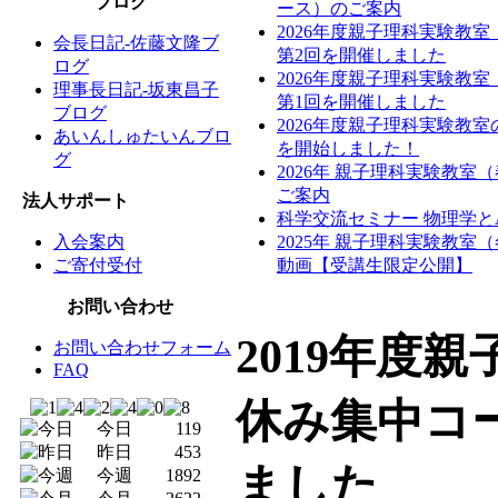
ブログ
ース）のご案内
2026年度親子理科実験教
会長日記-佐藤文隆ブ
第2回を開催しました
ログ
2026年度親子理科実験教
理事長日記-坂東昌子
第1回を開催しました
ブログ
2026年度親子理科実験教
あいんしゅたいんブロ
を開始しました！
グ
2026年 親子理科実験教室
ご案内
法人サポート
科学交流セミナー 物理学と
入会案内
2025年 親子理科実験教室
ご寄付受付
動画【受講生限定公開】
お問い合わせ
2019年度
お問い合わせフォーム
FAQ
休み集中コ
今日
119
昨日
453
ました
今週
1892