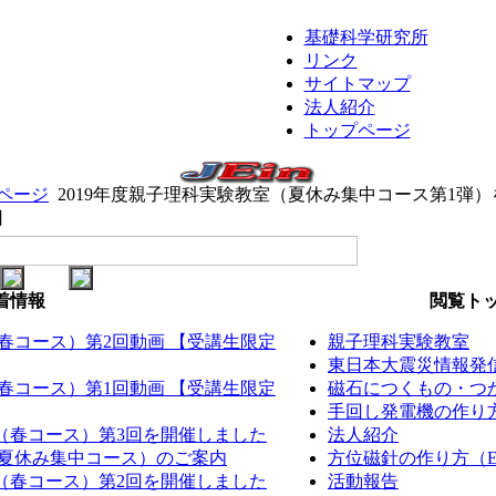
基礎科学研究所
リンク
サイトマップ
法人紹介
トップページ
ページ
2019年度親子理科実験教室（夏休み集中コース第1弾
日
着情報
閲覧トッ
（春コース）第2回動画 【受講生限定
親子理科実験教室
東日本大震災情報発
（春コース）第1回動画 【受講生限定
磁石につくもの・つか
手回し発電機の作り方（
室（春コース）第3回を開催しました
法人紹介
室（夏休み集中コース）のご案内
方位磁針の作り方（EM
室（春コース）第2回を開催しました
活動報告