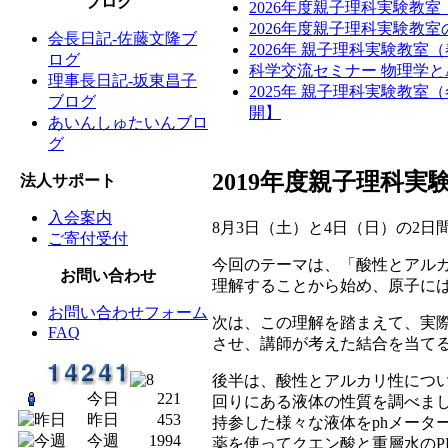
ブログ
2026年度親子理科実験教
2026年度親子理科実験教
会長日記-佐藤文隆ブ
2026年 親子理科実験教室
ログ
科学交流セミナー 物理学と
理事長日記-坂東昌子
2025年 親子理科実験教
ブログ
開】
あいんしゅたいんブロ
グ
2019年度親子理科
法人サポート
入会案内
8月3日（土）と4日（日）の2
ご寄付受付
今回のテーマは、「酸性とアルカ
お問い合わせ
理解することから始め、原子に
お問い合わせフォーム
次は、この理解を踏まえて、実
FAQ
させ、講師が考えた結合を当て
後半は、酸性とアルカリ性につ
今日
221
回りにある液体の性質を調べま
昨日
453
持参した様々な液体をphメータ
今週
1994
薬を使ってクエン酸と重層水の