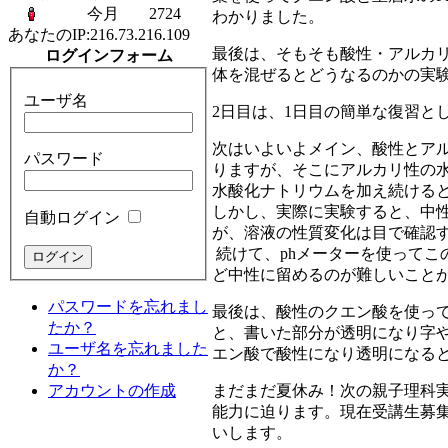
今月
2724
わかりました。
あなたのIP:
216.73.216.109
最後は、そもそも酸性・アルカ
ログインフォーム
体を混ぜるとどうなるのかの実験
ユーザ名
2日目は、1日目の簡単な復習と
次はいよいよメイン、酸性とア
パスワード
りますが、そこにアルカリ性の
水酸化ナトリウムを加え続ける
しかし、実際に実験すると、中
自動ログイン
が、溶液の性質変化は目で確認
続けて、phメーターを使ってこ
ど中性に留めるのが難しいこと
パスワードを忘れまし
最後は、酸性のクエン酸を使っ
たか？
と、書いた部分が透明になり字や
ユーザ名を忘れました
エン酸で酸性になり透明になる
か？
アカウントの作成
まだまだ夏休み！次の親子理科実験
能力に迫ります。現在受講生募
いします。