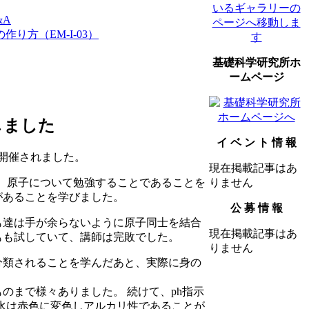
&A
り方（EM-I-03）
基礎科学研究所ホ
ームページ
しました
イ ベ ン ト 情 報
が開催されました。
現在掲載記事はあ
は、原子について勉強することであることを
りません
があることを学びました。
公 募 情 報
も達は手が余らないように原子同士を結合
現在掲載記事はあ
もも試していて、講師は完敗でした。
りません
分類されることを学んだあと、実際に身の
のまで様々ありました。 続けて、ph指示
水は赤色に変色しアルカリ性であることが