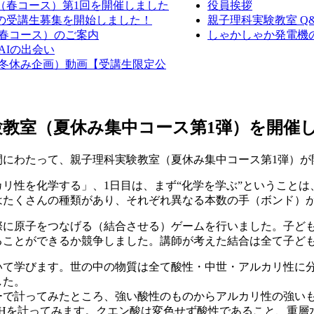
室（春コース）第1回を開催しました
役員挨拶
室の受講生募集を開始しました！
親子理科実験教室 Q
（春コース）のご案内
しゃかしゃか発電機の作
AIの出会い
室（冬休み企画）動画【受講生限定公
実験教室（夏休み集中コース第1弾）を開催
日間にわたって、親子理科実験教室（夏休み集中コース第1弾）
リ性を化学する」、1日目は、まず“化学を学ぶ”ということ
はたくさんの種類があり、それぞれ異なる本数の手（ボンド）
際に原子をつなげる（結合させる）ゲームを行いました。子ど
ることができるか競争しました。講師が考えた結合は全て子ど
いて学びます。世の中の物質は全て酸性・中世・アルカリ性に
した。
ーで計ってみたところ、強い酸性のものからアルカリ性の強いも
PHを計ってみます。クエン酸は変色せず酸性であること、重層