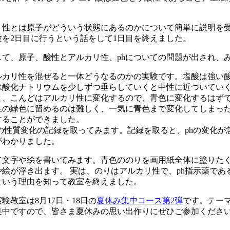
リ性とは原子がどういう状態にあるのかについて簡単に説明を
を2日目に行うという話をして1日目を終えました。
して、原子、酸性とアルカリ性、phについての問題が出され、
ルカリ性を混ぜると一体どうなるのかの実験です。塩酸は強い酸
水酸化ナトリウムを少しずつ垂らしていくと中性に近づいていく
と、こんどはアルカリ性に変化するので、青色に変化するはず
性の緑色に留めるのは難しく、一気に青色まで変化してしまっ
することができました。
の性質変化の記録を取ってみます。記録を取ると、phの変化が
がわかりました。
て文字や絵を書いてみます。青色ののりを画用紙全体に塗りた
絵が浮き出ます。 実は、のりはアルカリ性で、ph指示薬で
という理由を知って教室を終えました。
教室は8月17日・18日の
夏休み集中コース第2弾
です。テーマ
集中ですので、皆さま夏休みの思い出作りにぜひご参加くださ