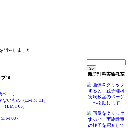
）を開催しました
Go
親子理科実験教室
プ10
信ページ
ないもの（EM-M-01）
EM-I-05）
-M-03）