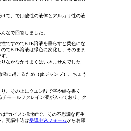
受けて、では酸性の液体とアルカリ性の液
みんなで回答しました。
性ですのでBTB溶液を垂らすと黄色にな
のでBTB溶液は緑色に変化し、そのまま
です。
たりなかなかうまくはいきませんでした
急激に起こるため（phジャンプ）、ちょう
くり、その上にクエン酸で字や絵を書く
あるチモールフタレイン液が入っており、ク
は”カイメン動物”で、その不思議な再生
い。受講申込は
受講申込フォーム
からお願