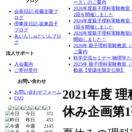
ブログ
ース）のご案内
2026年度親子理科実験教
会長日記-佐藤文隆ブ
2回を開催しました
ログ
2026年度親子理科実験教
理事長日記-坂東昌子
1回を開催しました
ブログ
2026年度親子理科実験教
あいんしゅたいんブロ
開始しました！
グ
2026年 親子理科実験教室
ご案内
法人サポート
科学交流セミナー 物理学と
入会案内
2025年 親子理科実験教室
ご寄付受付
動画【受講生限定公開】
お問い合わせ
2021年度 
お問い合わせフォーム
FAQ
休み企画第
今日
372
昨日
453
今週
2145