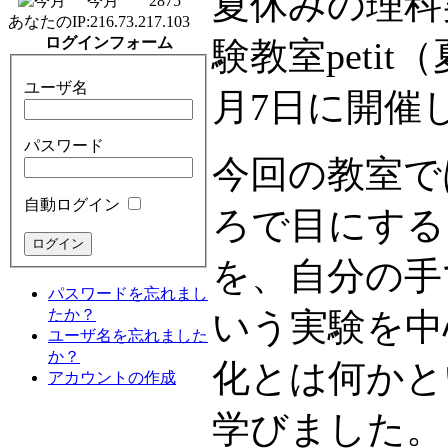
夏休みの理科
今月
2875
あなたのIP:
216.73.217.103
ログインフォーム
験教室peti
ユーザ名
月7日に開催
パスワード
今回の教室で
自動ログイン
ろで目にする
を、自分の手
パスワードを忘れまし
たか？
いう実験を中
ユーザ名を忘れました
か？
化とは何かと
アカウントの作成
学びました。