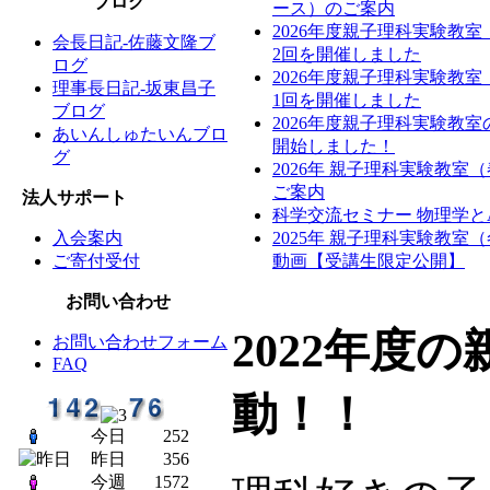
ブログ
ース）のご案内
2026年度親子理科実験教
会長日記-佐藤文隆ブ
2回を開催しました
ログ
2026年度親子理科実験教
理事長日記-坂東昌子
1回を開催しました
ブログ
2026年度親子理科実験教
あいんしゅたいんブロ
開始しました！
グ
2026年 親子理科実験教室
ご案内
法人サポート
科学交流セミナー 物理学と
入会案内
2025年 親子理科実験教室
ご寄付受付
動画【受講生限定公開】
お問い合わせ
2022年度
お問い合わせフォーム
FAQ
動！！
今日
252
昨日
356
今週
1572