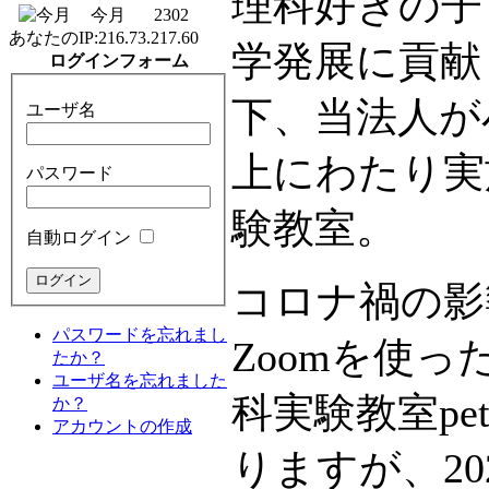
理科好きの子
今月
2302
あなたのIP:
216.73.217.60
学発展に貢献
ログインフォーム
下、当法人が
ユーザ名
上にわたり実
パスワード
験教室。
自動ログイン
コロナ禍の影
パスワードを忘れまし
Zoomを使
たか？
ユーザ名を忘れました
科実験教室pe
か？
アカウントの作成
りますが、2