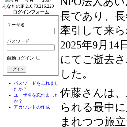
NPO法人あ
今月
2867
あなたのIP:
216.73.216.220
ログインフォーム
長であり、長
ユーザ名
牽引して来ら
パスワード
2025年9月
にてご逝去さ
自動ログイン
した。
パスワードを忘れまし
たか？
佐藤さんは、
ユーザ名を忘れました
か？
られる最中に
アカウントの作成
まれつつ旅立