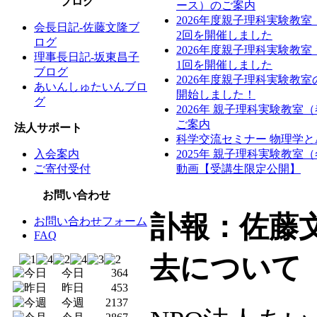
ブログ
ース）のご案内
2026年度親子理科実験教
会長日記-佐藤文隆ブ
2回を開催しました
ログ
2026年度親子理科実験教
理事長日記-坂東昌子
1回を開催しました
ブログ
2026年度親子理科実験教
あいんしゅたいんブロ
開始しました！
グ
2026年 親子理科実験教室
ご案内
法人サポート
科学交流セミナー 物理学と
入会案内
2025年 親子理科実験教室
ご寄付受付
動画【受講生限定公開】
お問い合わせ
訃報：佐藤
お問い合わせフォーム
FAQ
去について
今日
364
昨日
453
今週
2137