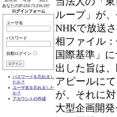
当法人の「東
今月
3625
あなたのIP:
216.73.216.197
ログインフォーム
ループ」が、去
ユーザ名
NHKで放送
パスワード
相ファイル：
国際基準」に
自動ログイン
出した旨は、
パスワードを忘れまし
アピールにて
たか？
ユーザ名を忘れました
が、それに対
か？
アカウントの作成
大型企画開発