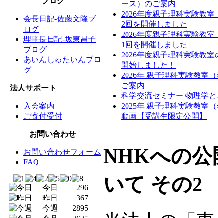
ブログ
ース）のご案内
2026年度親子理科実験教
会長日記-佐藤文隆ブ
2回を開催しました
ログ
2026年度親子理科実験教
理事長日記-坂東昌子
1回を開催しました
ブログ
2026年度親子理科実験教
あいんしゅたいんブロ
開始しました！
グ
2026年 親子理科実験教室
ご案内
法人サポート
科学交流セミナー 物理学と
入会案内
2025年 親子理科実験教室
ご寄付受付
動画【受講生限定公開】
お問い合わせ
NHKへの
お問い合わせフォーム
FAQ
いて その2
今日
296
昨日
367
今週
2895