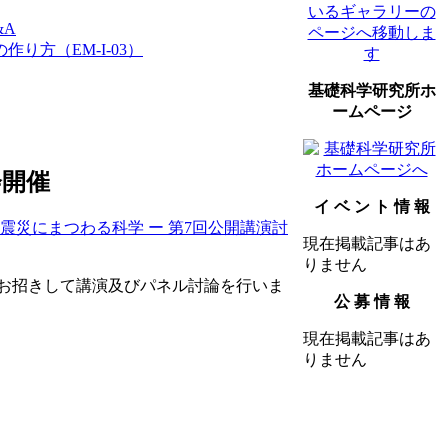
&A
り方（EM-I-03）
基礎科学研究所ホ
ームページ
会開催
イ ベ ン ト 情 報
震災にまつわる科学 ー 第7回公開講演討
現在掲載記事はあ
りません
お招きして講演及びパネル討論を行いま
公 募 情 報
現在掲載記事はあ
りません