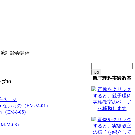
講演討論会開催
Go
親子理科実験教室
プ10
信ページ
ないもの（EM-M-01）
EM-I-05）
-M-03）