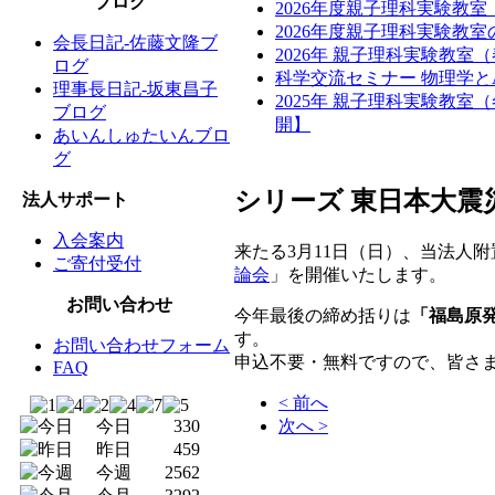
ブログ
2026年度親子理科実験教
2026年度親子理科実験教
会長日記-佐藤文隆ブ
2026年 親子理科実験教室
ログ
科学交流セミナー 物理学と
理事長日記-坂東昌子
2025年 親子理科実験教
ブログ
開】
あいんしゅたいんブロ
グ
シリーズ 東日本大震
法人サポート
入会案内
来たる3月11日（日）、当法人
ご寄付受付
論会
」を開催いたします。
お問い合わせ
今年最後の締め括りは
「
福島原
す。
お問い合わせフォーム
申込不要・無料ですので、皆さ
FAQ
< 前へ
次へ >
今日
330
昨日
459
今週
2562