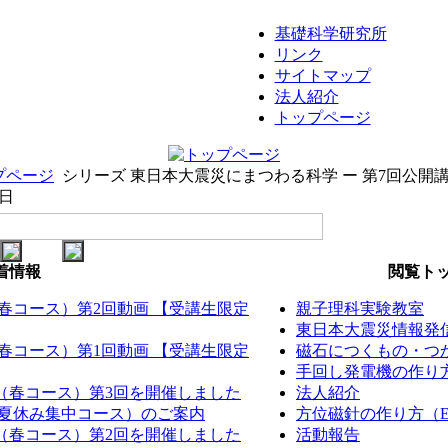
基礎科学研究所
リンク
サイトマップ
法人紹介
トップページ
プページ
シリーズ 東日本大震災にまつわる科学 ー 第7回公開
8日
着情報
閲覧トッ
（春コース）第2回動画 【受講生限定
親子理科実験教室
東日本大震災情報発
（春コース）第1回動画 【受講生限定
磁石につくもの・つか
手回し発電機の作り方（
室（春コース）第3回を開催しました
法人紹介
室（夏休み集中コース）のご案内
方位磁針の作り方（EM
室（春コース）第2回を開催しました
活動報告