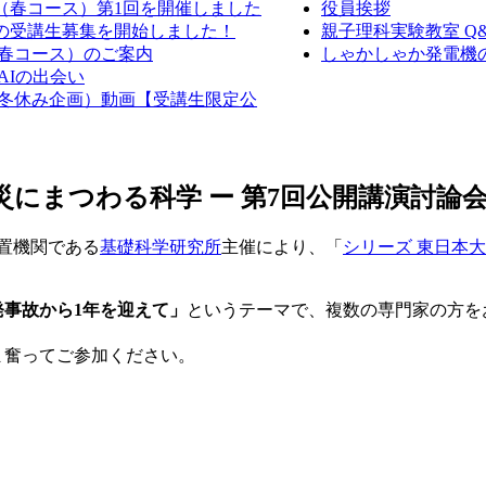
室（春コース）第1回を開催しました
役員挨拶
室の受講生募集を開始しました！
親子理科実験教室 Q
（春コース）のご案内
しゃかしゃか発電機の作
AIの出会い
室（冬休み企画）動画【受講生限定公
災にまつわる科学 ー 第7回公開講演討論
附置機関である
基礎科学研究所
主催により、「
シリーズ 東日本大
発事故から1年を迎えて
」
というテーマで、複数の専門家の方を
ま奮ってご参加ください。