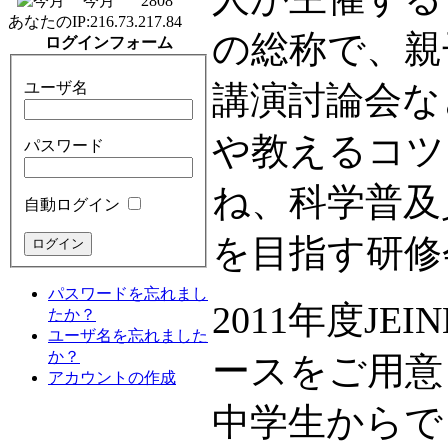
今月
2808
あなたのIP:
216.73.217.84
の総称で、親
ログインフォーム
ユーザ名
講演討論会な
や教えるコツ
パスワード
ね、科学普及
自動ログイン
を目指す研修
パスワードを忘れまし
2011年度JE
たか？
ユーザ名を忘れました
か？
ースをご用意
アカウントの作成
中学生からで