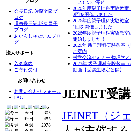
ブログ
ース）のご案内
2026年度親子理科実験教
会長日記-佐藤文隆ブ
2回を開催しました
ログ
2026年度親子理科実験教
理事長日記-坂東昌子
1回を開催しました
ブログ
2026年度親子理科実験教
あいんしゅたいんブロ
開始しました！
グ
2026年 親子理科実験教室
ご案内
法人サポート
科学交流セミナー 物理学と
入会案内
2025年 親子理科実験教室
ご寄付受付
動画【受講生限定公開】
お問い合わせ
JEINET
お問い合わせフォーム
FAQ
JEINET（
今日
305
昨日
453
今週
2078
人が主催する