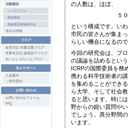
の人数は、ほぼ、
活動報告
シンポジウム
５
開発教材
低線量放射線検討会
という構成です。いわ
過去の情報
市民の皆さんが集まっ
ブログ
らしい機会になるので
会長日記-佐藤文隆ブログ
今回の研究会は、プロ
理事長日記-坂東昌子ブログ
あいんしゅたいんブログ
の議論を詰めるという
ICRPの国際委員を
法人サポート
携わる科学技術者の講
入会案内
ご寄付受付
を集めることができる
お問い合わせ
ら大学、そして社会教
お問い合わせフォーム
ると思います。時には
FAQ
野からの鋭い質問やい
でしょう。異分野間の
います。