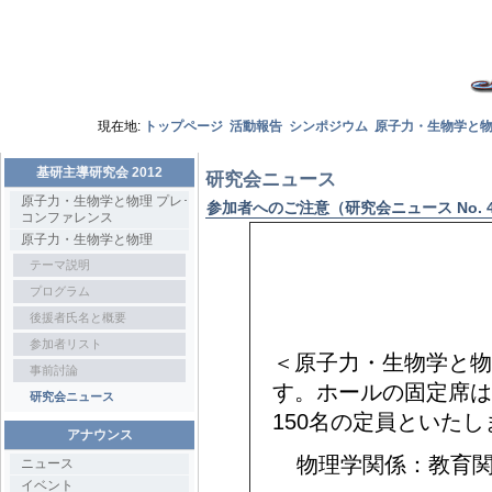
現在地:
トップページ
活動報告
シンポジウム
原子力・生物学と
基研主導研究会 2012
研究会ニュース
原子力・生物学と物理 プレ･
参加者へのご注意（研究会ニュース No. 
コンファレンス
原子力・生物学と物理
テーマ説明
プログラム
後援者氏名と概要
参加者リスト
＜原子力・生物学と物
事前討論
す。ホールの固定席は
研究会ニュース
150名の定員といた
アナウンス
物理学関係：教育
ニュース
イベント