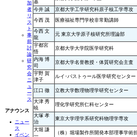
基
加
今井 誠
京都大学工学研究科原子核工学専攻
者
リ
今西 茂
医療福祉専門学校非常勤講師
ス
ト
今西 文
元 東京大学原子核研究所理論部
事
龍
前
宇都宮
討
京都大学大学院医学研究科
悟
論
内海 博
研
京都大学名誉教授・体質研究会主査
司
究
宇野 賀
会
ルイ･パストゥール医学研究センター
津子
ニ
ュ
江口 徹
立教大学数理物理学研究センター
ー
ス
大津 秀
理化学研究所仁科センター
暁
アナウンス
大塚 孝
東京大学理学系研究科物理学専攻
治
ニュー
ス
大堀 謙
（株）堀場製作所開発本部理事学術
イベン
一