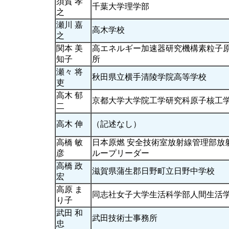
須賀 孝
千葉大学理学部
之
瀬川 嘉
高木学校
之
関本 美
高エネルギー加速器研究機構素粒子
知子
所
瀬々 将
秋田県立横手清陵学院高等学校
吏
高木 郁
京都大学大学院工学研究科原子核工
二
高木 伸
（記述なし）
高橋 敏
日本原燃 安全技術室放射線管理部放
彦
ループリーダー
高橋 政
滋賀県蒲生郡日野町立日野中学校
宏
高原 ま
同志社女子大学生活科学部人間生活
り子
武田 和
武田技術士事務所
忠