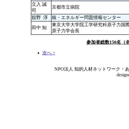
立入 誠
京都市立病院
司
舘野 淳
核・エネルギー問題情報センター
東京大学大学院工学研究科原子力国
田中 知
原子力学会長
参加者総数150名（
次へ >
NPO法人 知的人材ネットワーク・あいんしゅたいん
desig