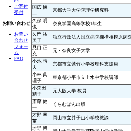
内
ご寄付
国広 悌
京都大学大学院理学研究科
受付
二
久保 明
お問い合わせ
奈良学園高等学校1年生
也
久門 祐
お問い
独立行政法人国立病院機構相模原病
美子
合わせ
フォー
見目 正
元・奈良女子大学
ム
克
FAQ
小池 晴
京都市立紫竹小学校理科支援員
夫
小林 眞
東京都小平市立上水中学校講師
理子
小森田
元大阪大学 教員
精子
斎藤 健
くらむぽん出版
一
才野 早
岡山市立芥子山小学校教諭
苗
才野 博