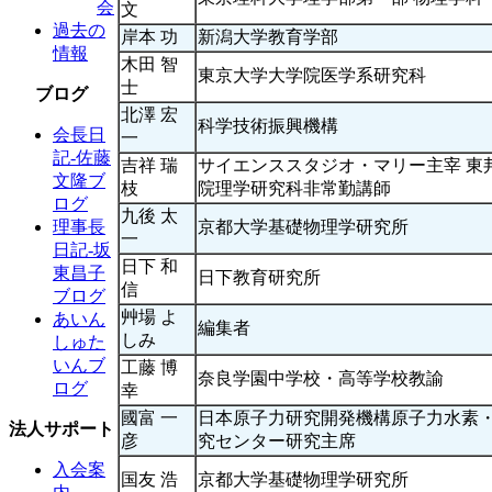
会
文
過去の
岸本 功
新潟大学教育学部
情報
木田 智
東京大学大学院医学系研究科
士
ブログ
北澤 宏
科学技術振興機構
会長日
一
記-佐藤
吉祥 瑞
サイエンススタジオ・マリー主宰 東
文隆ブ
枝
院理学研究科非常勤講師
ログ
九後 太
京都大学基礎物理学研究所
理事長
一
日記-坂
日下 和
東昌子
日下教育研究所
信
ブログ
艸場 よ
あいん
編集者
しみ
しゅた
いんブ
工藤 博
奈良学園中学校・高等学校教諭
ログ
幸
國富 一
日本原子力研究開発機構原子力水素
法人サポート
彦
究センター研究主席
入会案
国友 浩
京都大学基礎物理学研究所