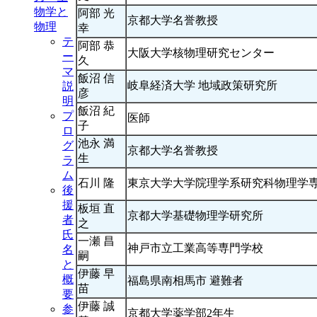
物学と
阿部 光
京都大学名誉教授
物理
幸
テ
阿部 恭
大阪大学核物理研究センター
ー
久
マ
飯沼 信
岐阜経済大学 地域政策研究所
説
彦
明
飯沼 紀
プ
医師
子
ロ
池永 満
グ
京都大学名誉教授
生
ラ
ム
石川 隆
東京大学大学院理学系研究科物理学
後
援
板垣 直
京都大学基礎物理学研究所
者
之
氏
一瀬 昌
神戸市立工業高等専門学校
名
嗣
と
伊藤 早
概
福島県南相馬市 避難者
苗
要
伊藤 誠
参
京都大学薬学部2年生