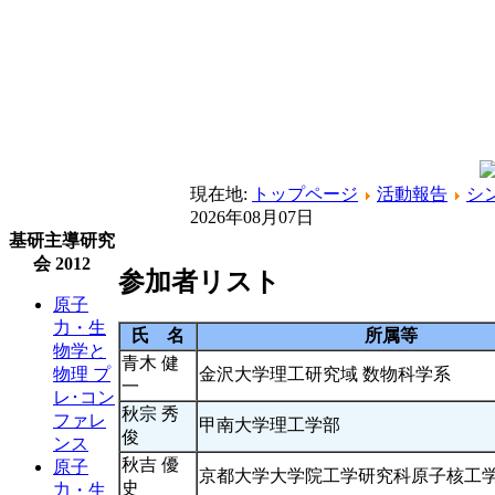
現在地:
トップページ
活動報告
シ
2026年08月07日
基研主導研究
会 2012
参加者リスト
原子
力・生
氏 名
所属等
物学と
青木 健
金沢大学理工研究域 数物科学系
物理 プ
一
レ･コン
秋宗 秀
ファレ
甲南大学理工学部
俊
ンス
秋吉 優
原子
京都大学大学院工学研究科原子核工
史
力・生