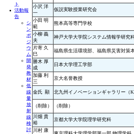
ト
小沢 洋
仮説実験授業研究会
活動報
一
告
小田 明
シ
熊本高等専門学校
範
ン
小柳 義
ポ
神戸大学大学院システム情報学研究
夫
ジ
片寄 久
ウ
福島県生活環境部、福島県災害対策
巳
ム
開
勝木 厚
日本大学理工学部
発
成
教
加藤 利
京大名誉教授
材
三
低
金氏 顯
北九州イノベーションギャラリー（KI
線
量
放
（削除）
（削除）
射
川畑 貴
線
京都大学大学院理学研究科
裕
検
討
川村 康
東京理科大学理学部第一部 物理学科