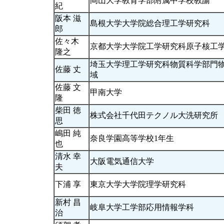
岡山大学教育学部附属中学校教諭
紀
阪本 滋
島根大学大学院総合理工学研究科
郎
佐々木
京都大学大学院工学研究科原子核工
隆之
埼玉大学理工学研究科物質科学部門
佐藤 丈
域
佐藤 文
甲南大学
隆
柴田 徳
株式会社千代田テクノル大洗研究所
思
嶋田 純
奈良学園高等学校1年生
也
清水 幸
大阪電気通信大学
夫
下浦 享
東京大学大学院理学研究科
新村 昌
岐阜大学工学部応用情報学科
治