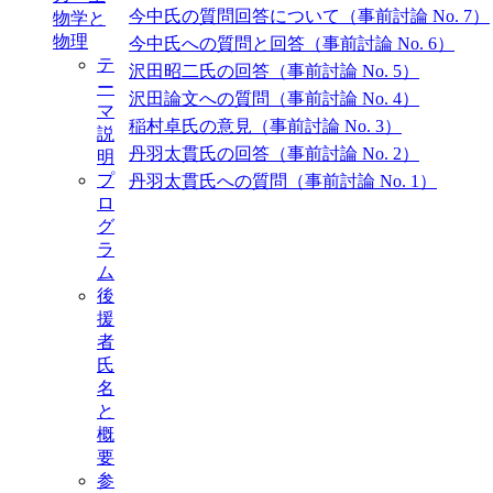
今中氏の質問回答について（事前討論 No. 7）
物学と
物理
今中氏への質問と回答（事前討論 No. 6）
テ
沢田昭二氏の回答（事前討論 No. 5）
ー
沢田論文への質問（事前討論 No. 4）
マ
稲村卓氏の意見（事前討論 No. 3）
説
丹羽太貫氏の回答（事前討論 No. 2）
明
プ
丹羽太貫氏への質問（事前討論 No. 1）
ロ
グ
ラ
ム
後
援
者
氏
名
と
概
要
参