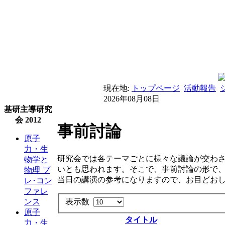
現在地:
トップページ
活動報告
2026年08月08日
基研主導研究
会 2012
事前討論
原子
力・生
研究会では各テーマごとに様々な議論が交わ
物学と
いとも思われます。そこで、事前討論の形で
物理 プ
当日の講演の参考になりますので、お目どお
レ･コン
ファレ
ンス
表示数
原子
タイトル
力・生