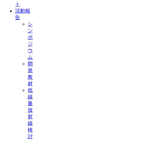
ト
活動報
告
シ
ン
ポ
ジ
ウ
ム
開
発
教
材
低
線
量
放
射
線
検
討