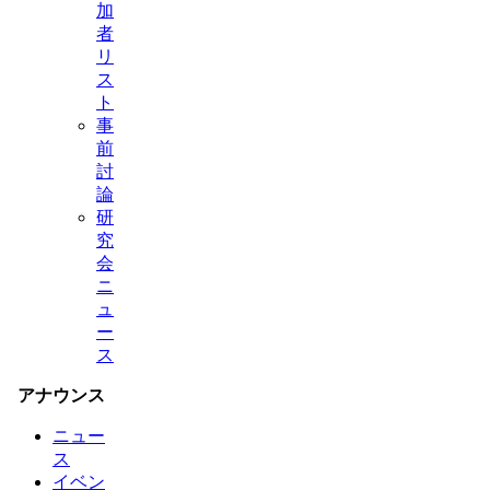
加
者
リ
ス
ト
事
前
討
論
研
究
会
ニ
ュ
ー
ス
アナウンス
ニュー
ス
イベン