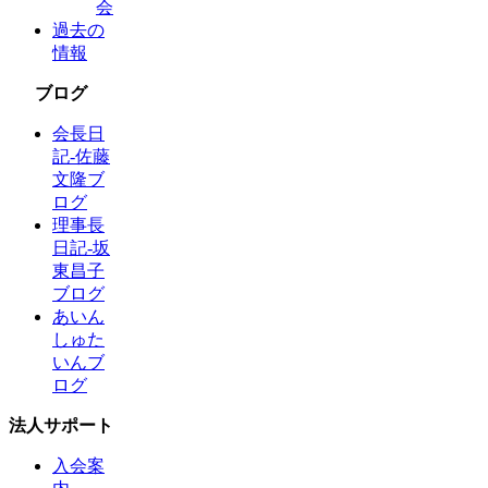
会
過去の
情報
ブログ
会長日
記-佐藤
文隆ブ
ログ
理事長
日記-坂
東昌子
ブログ
あいん
しゅた
いんブ
ログ
法人サポート
入会案