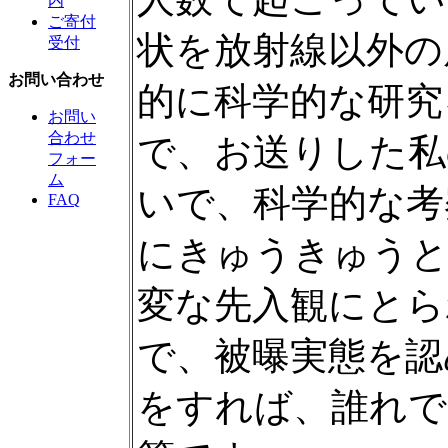
内
ご寄付
状を放射線以外の
受付
お問い合わせ
的に科学的な研究
お問い
合わせ
で、お送りした私
フォー
ム
いで、科学的な考
FAQ
にきゅうきゅう
変な先入観にとら
で、被曝実態を認
をすれば、誰れで