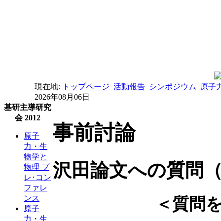
現在地:
トップページ
活動報告
シンポジウム
原子
2026年08月06日
基研主導研究
会 2012
事前討論
原子
力・生
物学と
沢田論文への質問（事
物理 プ
レ･コン
ファレ
ンス
＜質問
原子
力・生