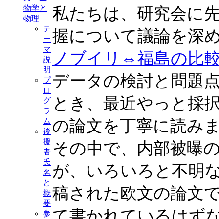
私たちは、研究会に
物学と
物理
テ
握について議論を深
ー
マ
ノブイリ⇔福島の比
説
明
データの検討と問題
プ
ロ
とき、最近やっと採
グ
ラ
の論文を丁寧に読み
ム
後
援
その中で、内部被曝
者
氏
が、いろいろと不明
名
と
稿された欧文の論文
概
要
て書かれているはず
参