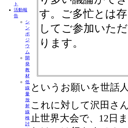
ト
活動報
す。ご多忙とは存
告
シ
してご参加いただ
ン
ポ
ります。
ジ
ウ
ム
開
発
教
材
低
というお願いを世話
線
量
放
これに対して沢田さ
射
線
止世界大会で、12日
検
討