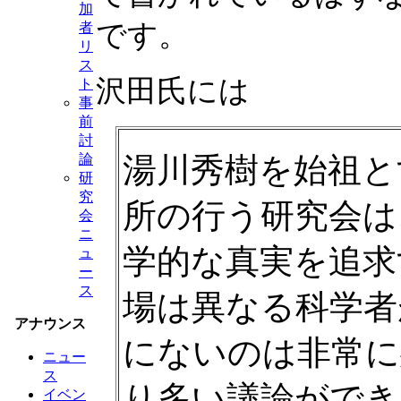
加
です。
者
リ
ス
沢田氏には
ト
事
前
討
湯川秀樹を始祖と
論
研
究
所の行う研究会は
会
ニ
学的な真実を追求
ュ
ー
ス
場は異なる科学者
アナウンス
にないのは非常に
ニュー
ス
り多い議論ができ
イベン