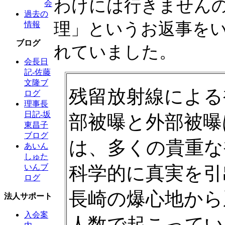
わけには行きませんの
会
過去の
理」というお返事を
情報
ブログ
れていました。
会長日
記-佐藤
文隆ブ
残留放射線による
ログ
理事長
日記-坂
部被曝と外部被曝
東昌子
ブログ
は、多くの貴重な
あいん
しゅた
科学的に真実を引
いんブ
ログ
長崎の爆心地から
法人サポート
入会案
人数で起こってい