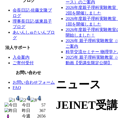
ブログ
ース）のご案内
2026年度親子理科実験教
会長日記-佐藤文隆ブ
2回を開催しました
ログ
2026年度親子理科実験教
理事長日記-坂東昌子
1回を開催しました
ブログ
2026年度親子理科実験教
あいんしゅたいんブロ
開始しました！
グ
2026年 親子理科実験教室
ご案内
法人サポート
科学交流セミナー 物理学と
入会案内
2025年 親子理科実験教室
ご寄付受付
動画【受講生限定公開】
お問い合わせ
ニュース
お問い合わせフォーム
FAQ
JEINET
今日
57
昨日
367
今週
2656