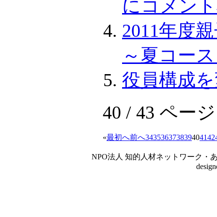
にコメント
2011年
～夏コース
役員構成を
40 / 43 ページ
«
最初へ
前へ
34
35
36
37
38
39
40
41
42
NPO法人 知的人材ネットワーク・あいんしゅたいん
desig