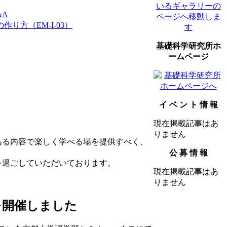
&A
り方（EM-I-03）
基礎科学研究所ホ
ームページ
イ ベ ン ト 情 報
現在掲載記事はあ
りません
ある内容で楽しく学べる場を提供すべく、
公 募 情 報
を過ごしていただいております。
現在掲載記事はあ
りません
を開催しました