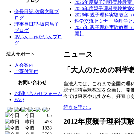
ブログ
2026年度親子理科実験教
2026年度親子理科実験教
会長日記-佐藤文隆ブ
2026年 親子理科実験教室
ログ
科学交流セミナー 物理学と
理事長日記-坂東昌子
2025年 親子理科実験教
ブログ
開】
あいんしゅたいんブロ
グ
ニュース
法人サポート
入会案内
「大人のための科学
ご寄付受付
お問い合わせ
当法人では、これまで全国の理
親子理科実験教室を企画し、開
お問い合わせフォーム
今では東京や九州から、好奇心
FAQ
続きを読む...
今日
65
2012年度親子理科
昨日
453
今週
1838