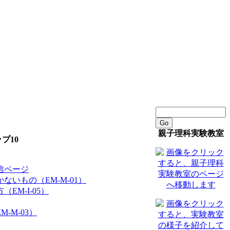
Go
親子理科実験教室
プ10
信ページ
ないもの（EM-M-01）
EM-I-05）
-M-03）