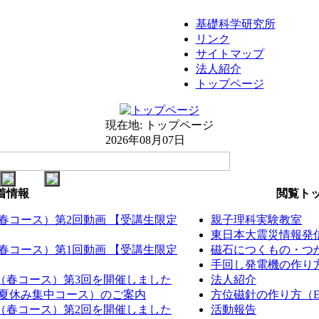
基礎科学研究所
リンク
サイトマップ
法人紹介
トップページ
現在地:
トップページ
2026年08月07日
着情報
閲覧トッ
（春コース）第2回動画 【受講生限定
親子理科実験教室
東日本大震災情報発
（春コース）第1回動画 【受講生限定
磁石につくもの・つか
手回し発電機の作り方（
室（春コース）第3回を開催しました
法人紹介
室（夏休み集中コース）のご案内
方位磁針の作り方（EM
室（春コース）第2回を開催しました
活動報告