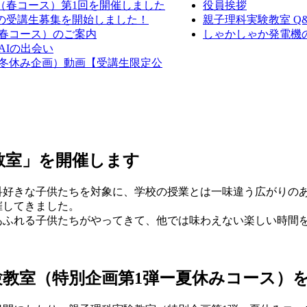
室（春コース）第1回を開催しました
役員挨拶
室の受講生募集を開始しました！
親子理科実験教室 Q
（春コース）のご案内
しゃかしゃか発電機の作
AIの出会い
室（冬休み企画）動画【受講生限定公
教室」を開催します
科好きな子供たちを対象に、学校の授業とは一味違う広がりの
催してきました。
あふれる子供たちがやってきて、他では味わえない楽しい時間
実験教室（特別企画第1弾ー夏休みコース）