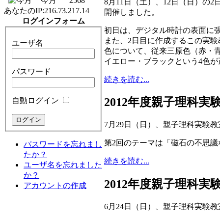
今月
2568
8月11日（土）、12日（日）
あなたのIP:
216.73.217.14
開催しました。
ログインフォーム
初日は、デジタル時計の表面に張
また、2日目に作成するこの実験
ユーザ名
色について、従来三原色（赤・
イエロー・ブラックという4色
パスワード
続きを読む...
2012年度親子理科
自動ログイン
7月29日（日）、親子理科実験
第2回のテーマは「磁石の不思議
パスワードを忘れまし
たか？
続きを読む...
ユーザ名を忘れました
か？
2012年度親子理科
アカウントの作成
6月24日（日）、親子理科実験