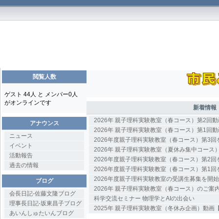
閲覧人数
ゲスト 44人 と メンバー0人
がオンラインです
新着情報
2026年 親子理科実験教室（春コース）第2回
アナウンス
2026年 親子理科実験教室（春コース）第1回
ニュース
2026年度親子理科実験教室（春コース）第3
イベント
2026年 親子理科実験教室（夏休み集中コース
活動報告
2026年度親子理科実験教室（春コース）第2
過去の情報
2026年度親子理科実験教室（春コース）第1
2026年度親子理科実験教室の受講生募集を開
ブログ
2026年 親子理科実験教室（春コース）のご案
会長日記-佐藤文隆ブログ
科学交流セミナー 物理学とAIの出会い
理事長日記-坂東昌子ブログ
2025年 親子理科実験教室（冬休み企画）動画
あいんしゅたいんブログ