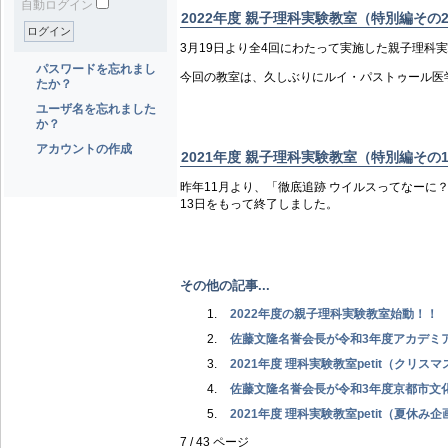
自動ログイン
2022年度 親子理科実験教室（特別編その
3月19日より全4回にわたって実施した親子理科
パスワードを忘れまし
今回の教室は、久しぶりにルイ・パストゥール医
たか？
ユーザ名を忘れました
か？
アカウントの作成
2021年度 親子理科実験教室（特別編その
昨年11月より、「徹底追跡 ウイルスってなーに
13日をもって終了しました。
その他の記事...
2022年度の親子理科実験教室始動！！
佐藤文隆名誉会長が令和3年度アカデミ
2021年度 理科実験教室petit（クリ
佐藤文隆名誉会長が令和3年度京都市文
2021年度 理科実験教室petit（夏休
7 / 43 ページ