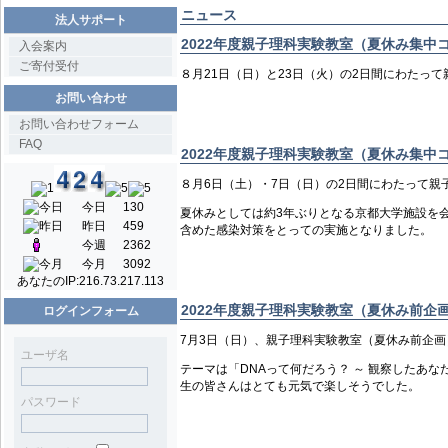
ニュース
法人サポート
2022年度親子理科実験教室（夏休み集中
入会案内
ご寄付受付
８月21日（日）と23日（火）の2日間にわたっ
お問い合わせ
お問い合わせフォーム
FAQ
2022年度親子理科実験教室（夏休み集中
８月6日（土）・7日（日）の2日間にわたって親
今日
130
夏休みとしては約3年ぶりとなる京都大学施設を
昨日
459
含めた感染対策をとっての実施となりました。
今週
2362
今月
3092
あなたのIP:
216.73.217.113
2022年度親子理科実験教室（夏休み前企
ログインフォーム
7月3日（日）、親子理科実験教室（夏休み前企
ユーザ名
テーマは「DNAって何だろう？ ～ 観察したあ
生の皆さんはとても元気で楽しそうでした。
パスワード