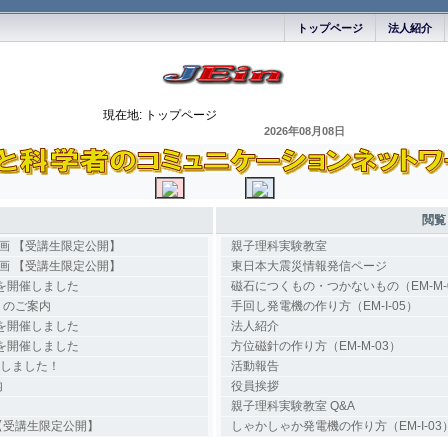
トップページ
法人紹介
現在地:
トップページ
2026年08月08日
閲覧
動画 【受講生限定公開】
親子理科実験教室
動画 【受講生限定公開】
東日本大震災情報発信ページ
回を開催しました
磁石につくもの・つかないもの（EM-M-
）のご案内
手回し発電機の作り方（EM-I-05）
回を開催しました
法人紹介
回を開催しました
方位磁針の作り方（EM-M-03）
始しました！
活動報告
内
役員挨拶
親子理科実験教室 Q&A
【受講生限定公開】
しゃかしゃか発電機の作り方（EM-I-03