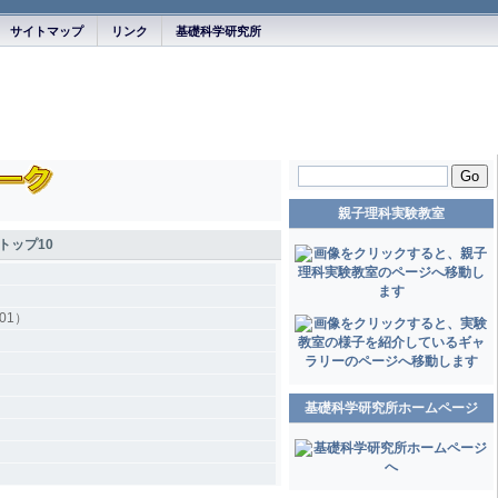
サイトマップ
リンク
基礎科学研究所
Go
親子理科実験教室
トップ10
01）
基礎科学研究所ホームページ
）