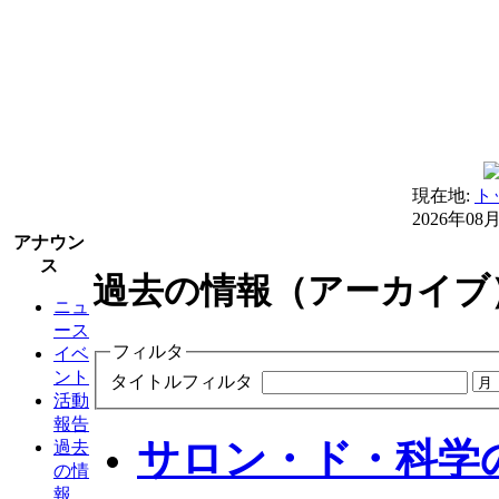
現在地:
ト
2026年08
アナウン
ス
過去の情報（アーカイブ
ニュ
ース
フィルタ
イベ
ント
タイトルフィルタ
活動
報告
サロン・ド・科学の
過去
の情
報