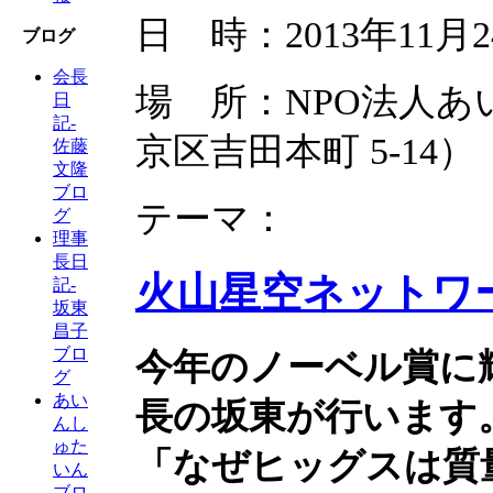
日 時：2013年11月24
ブログ
会長
場 所：NPO法人
日
記-
京区吉田本町 5-14）
佐藤
文隆
ブロ
テーマ：
グ
理事
長日
火山星空ネットワー
記-
坂東
昌子
ブロ
今年のノーベル賞に
グ
あい
長の坂東が行います
んし
ゅた
「なぜヒッグスは質
いん
ブロ