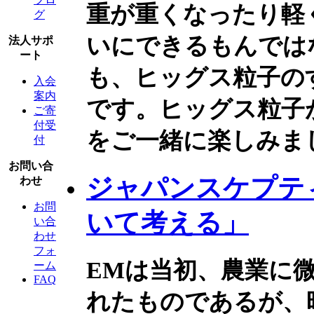
重が重くなったり軽
グ
いにできるもんでは
法人サポ
ート
も、ヒッグス粒子の
入会
案内
です。ヒッグス粒子
ご寄
付受
をご一緒に楽しみま
付
お問い合
ジャパンスケプティ
わせ
お問
いて考える」
い合
わせ
フォ
EMは当初、農業に
ーム
FAQ
れたものであるが、