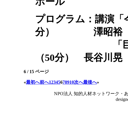
ホール
プログラム：講演「
分） 澤昭裕（21
「巨大科学と
（50分） 長谷川晃
6 / 15 ページ
«
最初へ
前へ
1
2
3
4
5
6
7
8
9
10
次へ
最後へ
»
NPO法人 知的人材ネットワーク・あいんしゅたいん
desig