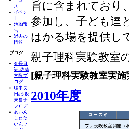
旨に含まれており
ス
イベン
参加し、子ども達
ト
活動報
告
はかる場を提供し
過去の
情報
ブログ
親子理科実験教室
会長日
記-佐藤
[親子理科実験教室実施
文隆ブ
ログ
理事長
2010年度
日記-坂
東昌子
ブログ
あいん
コ ー ス 名
しゅた
いんブ
プレ実験教室開催（科