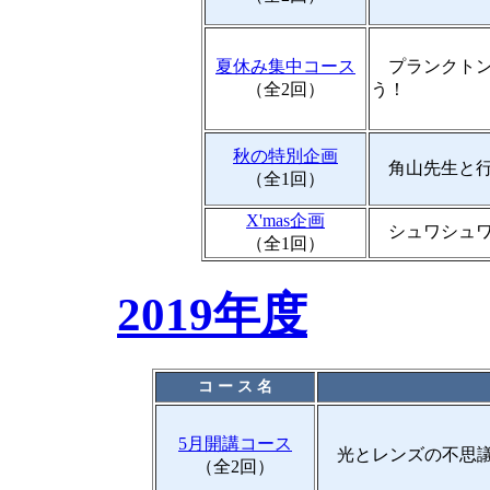
夏休み集中コース
プランクトン
（全2回）
う！
秋の特別企画
角山先生と行く
（全1回）
X'mas企画
シュワシュワ
（全1回）
2019年度
コ ー ス 名
5月開講コース
光とレンズの不思議
（全2回）