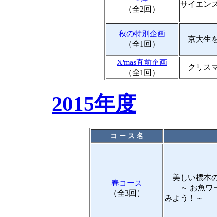
サイエン
（全2回）
秋の特別企画
京大生を
（全1回）
X'mas直前企画
クリスマ
（全1回）
2015年度
コ ー ス 名
美しい標本の
春コース
～ お魚ワー
（全3回）
みよう！～