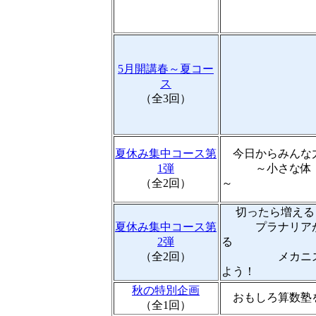
5月開講春～夏コー
ス
（全3回）
夏休み集中コース第
今日からみんな
1弾
～小さな体・
（全2回）
～
切ったら増える
夏休み集中コース第
プラナリアが
2弾
る
（全2回）
メカニズム
よう！
秋の特別企画
おもしろ算数塾
（全1回）