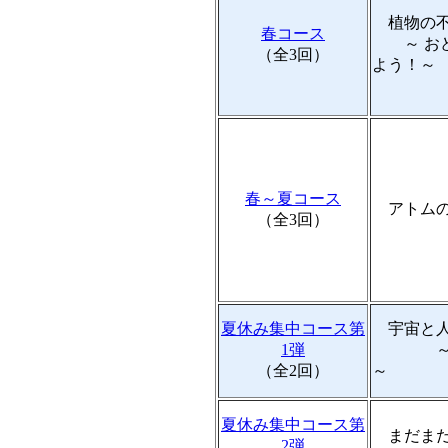
植物の不
春コース
～ おど
（全3回）
よう！～
春～夏コース
アトムの
（全3回）
夏休み集中コース第
宇宙と人
1弾
～ 宇
（全2回）
～
夏休み集中コース第
まだまだ
2弾