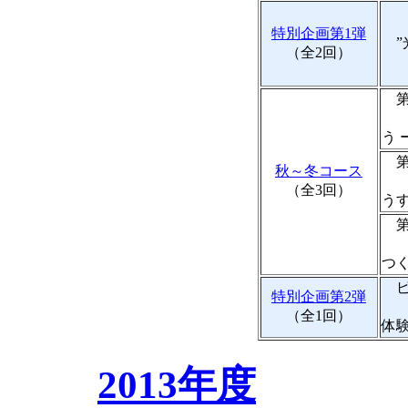
特別企画第1弾
”
（全2回）
第
ー
う 
第
秋～冬コース
ー
（全3回）
うす
第
ー
つく
ピ
特別企画第2弾
そ
（全1回）
体
2013年度