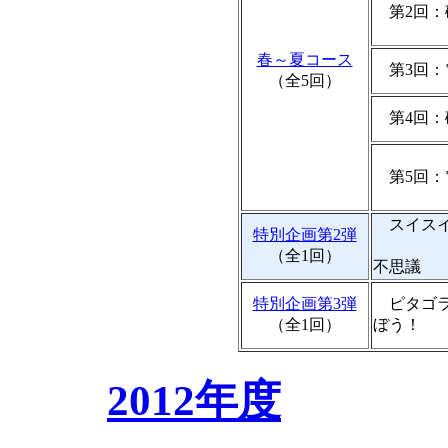
第2回：
春～夏コース
第3回：
（全5回）
第4回：
第5回：
スイスイ
特別企画第2弾
・
（全1回）
不思議
特別企画第3弾
ピタゴラ
（全1回）
ぼう！
2012年度