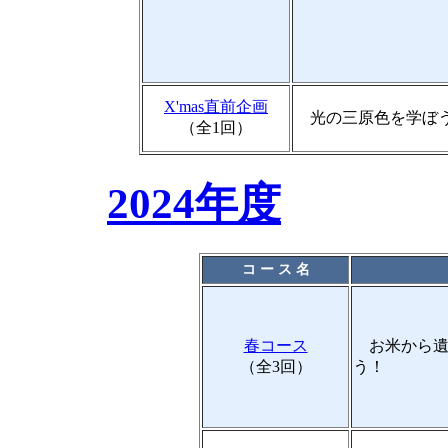
X'mas直前企画
光の三原色を学ぼう
（全1回）
2024年度
コ ー ス 名
春コース
お米から遺
（全3回）
う！